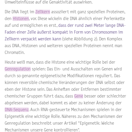
Umwelteinflüsse auf die Genaktivität auswirken.
Die DNA liegt im
Zellkern
assoziiert mit ganz speziellen Proteinen,
den
Histonen
, vor. Diese wickeln die DNA ähnlich einer Perlenkette
auf und ermöglichen es erst,
dass der rund zwei Meter lange DNA-
Faden einer Zelle äußerst kompakt in Form von Chromosomen im
Zellkern verpackt werden kann
(siehe Abbildung 2).
Den Komplex
aus DNA, Histonen und weiteren speziellen Proteinen nennt man
Chromatin.
Heute weiß man, dass die Histone eine wichtige Rolle bei der
Genregulation
spielen: Das Ein- und Ausschalten von Genen wird
durch so genannte epigenetische Modifikationen reguliert. Das
können reversible chemische Veränderungen der DNA selbst oder
eben der Histone sein. Das Anheften oder Entfernen bestimmter
chemischer Gruppen führt dazu, dass
Gene
besser oder schlechter
abgelesen werden, dabei kommt es aber zu keiner Änderung der
DNA-Sequenz
. Auch RNA-gesteuerte Mechanismen spielen in der
Epigenetik eine wichtige Rolle. Näheres zu den Mechanismen der
Genregulation beschreibt unser Artikel "Epigenetik: Welche
Mechanismen unsere Gene kontrollieren".