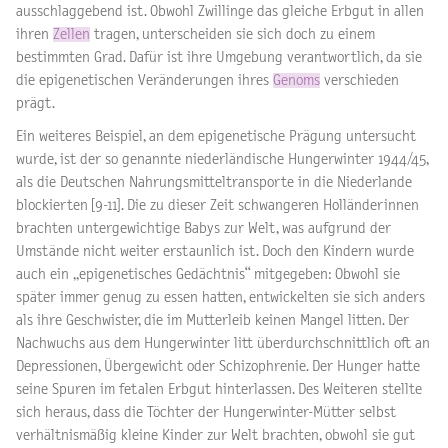
ausschlaggebend ist. Obwohl Zwillinge das gleiche Erbgut in allen
ihren
Zellen
tragen, unterscheiden sie sich doch zu einem
bestimmten Grad. Dafür ist ihre Umgebung verantwortlich, da sie
die epigenetischen Veränderungen ihres
Genoms
verschieden
prägt.
Ein weiteres Beispiel, an dem epigenetische Prägung untersucht
wurde, ist der so genannte niederländische Hungerwinter 1944/45,
als die Deutschen Nahrungsmitteltransporte in die Niederlande
blockierten [9-11]. Die zu dieser Zeit schwangeren Holländerinnen
brachten untergewichtige Babys zur Welt, was aufgrund der
Umstände nicht weiter erstaunlich ist. Doch den Kindern wurde
auch ein „epigenetisches Gedächtnis“ mitgegeben: Obwohl sie
später immer genug zu essen hatten, entwickelten sie sich anders
als ihre Geschwister, die im Mutterleib keinen Mangel litten. Der
Nachwuchs aus dem Hungerwinter litt überdurchschnittlich oft an
Depressionen, Übergewicht oder Schizophrenie. Der Hunger hatte
seine Spuren im fetalen Erbgut hinterlassen. Des Weiteren stellte
sich heraus, dass die Töchter der Hungerwinter-Mütter selbst
verhältnismäßig kleine Kinder zur Welt brachten, obwohl sie gut