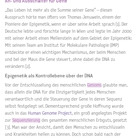
An- und Ausschalter für Gene
„Das Leben ist mehr als die Summe seiner Gene“ – diesen
Ausspruch hörte man öfters von Thomas Jenuwein, einem der
Pioniere der Epigenetik, wenn er über seine Arbeit sprach [1]. Der
Deutsche lebte und forschte lange in Wien und legte im Jahr 2000
mit seiner Arbeit einen Meilenstein auf dem Gebiet der Epigenetik:
Mit seinem Team am Institut für Molekulare Pathologie (IMP)
entdeckte er einen wichtigen Mechanismus, der beim Menschen
und bei der Maus die Gene steuert, ohne dabei die DNA zu
verändern [2].
Epigenetik als Kontrollebene über der DNA
Vor der Entschlüsselung des menschlichen
Genoms
glaubte man,
dass allein die DNA für die Einzigartigkeit jedes Menschen
verantwortlich und die Steuerung der Gene in deren Sequenz
selbst festgelegt sei. Dementsprechend große Hoffnung wurde
auch in das
Human Genome Project
, ein groß angelegtes Projekt
zur
Sequenzierung
des gesamten menschlichen Erbguts, gesetzt
[3]. Man war der Ansicht, damit den Menschen zu entschlüsseln
und Krankheiten heilen zu können. Doch schon bald nach der