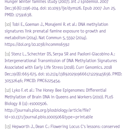
Hunger Winter families study (2007). Int J Epidemiol. 2007
Dec;36(6):1196-204. doi: 10.1093/ije/dym126. Epub 2007 Jun 25.
PMID: 17591638.
[10]
Tobi E., Goeman J., Monajemi R. et al.: DNA methylation
signatures link prenatal famine exposure to growth and
metabolism (2014). Nat Commun 5, 5592 (2014).
https://doi.org/10.1038/ncomms6592
[11]
Stenz L., Schechter DS, Serpa SR and Paoloni-Giacobino A.:
Intergenerational Transmission of DNA Methylation Signatures
Associated with Early Life Stress (2018). Curr Genomics. 2018
Dec;19(8):665-675. doi: 10.2174/1389202919666171229145656. PMID:
30532646; PMCID: PMC6225454.
[12]
Lyko F. et al.: The Honey Bee Epigenomes: Differential
Methylation of Brain DNA in Queens and Workers (2010). PLoS
Biology 8 (11): e1000506.
http://journals.plos.org/plosbiology/article/file?
id=10.1371/journal.pbio.1000506&type=printable
[13]
Hepworth J., Dean C.: Flowering Locus C's lessons: conserved