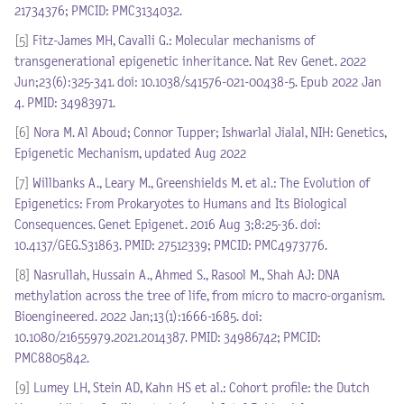
21734376; PMCID: PMC3134032.
[5]
Fitz-James MH, Cavalli G.: Molecular mechanisms of
transgenerational epigenetic inheritance. Nat Rev Genet. 2022
Jun;23(6):325-341. doi: 10.1038/s41576-021-00438-5. Epub 2022 Jan
4. PMID: 34983971.
[6]
Nora M. Al Aboud; Connor Tupper; Ishwarlal Jialal, NIH: Genetics,
Epigenetic Mechanism, updated Aug 2022
[7]
Willbanks A., Leary M., Greenshields M. et al.: The Evolution of
Epigenetics: From Prokaryotes to Humans and Its Biological
Consequences. Genet Epigenet. 2016 Aug 3;8:25-36. doi:
10.4137/GEG.S31863. PMID: 27512339; PMCID: PMC4973776.
[8]
Nasrullah, Hussain A., Ahmed S., Rasool M., Shah AJ: DNA
methylation across the tree of life, from micro to macro-organism.
Bioengineered. 2022 Jan;13(1):1666-1685. doi:
10.1080/21655979.2021.2014387. PMID: 34986742; PMCID:
PMC8805842.
[9]
Lumey LH, Stein AD, Kahn HS et al.: Cohort profile: the Dutch