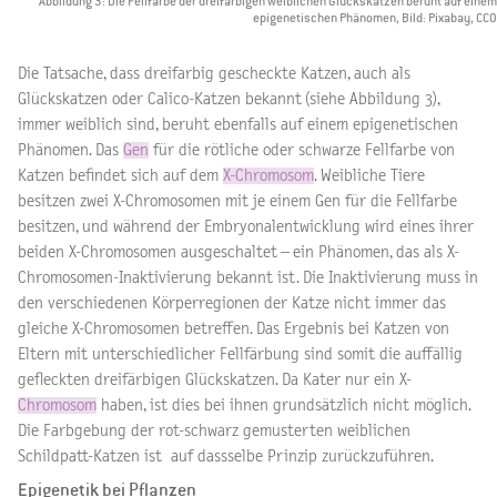
Abbildung 3: Die Fellfarbe der dreifärbigen weiblichen Glückskatzen beruht auf einem
epigenetischen Phänomen, Bild: Pixabay, CCO
Die Tatsache, dass dreifarbig gescheckte Katzen, auch als
Glückskatzen oder Calico-Katzen bekannt (siehe Abbildung 3),
immer weiblich sind, beruht ebenfalls auf einem epigenetischen
Phänomen. Das
Gen
für die rötliche oder schwarze Fellfarbe von
Katzen befindet sich auf dem
X-Chromosom
. Weibliche Tiere
besitzen zwei X-Chromosomen mit je einem Gen für die Fellfarbe
besitzen, und während der Embryonalentwicklung wird eines ihrer
beiden X-Chromosomen ausgeschaltet – ein Phänomen, das als X-
Chromosomen-Inaktivierung bekannt ist. Die Inaktivierung muss in
den verschiedenen Körperregionen der Katze nicht immer das
gleiche X-Chromosomen betreffen. Das Ergebnis bei Katzen von
Eltern mit unterschiedlicher Fellfärbung sind somit die auffällig
gefleckten dreifärbigen Glückskatzen. Da Kater nur ein X-
Chromosom
haben, ist dies bei ihnen grundsätzlich nicht möglich.
Die Farbgebung der rot-schwarz gemusterten weiblichen
Schildpatt-Katzen ist auf dassselbe Prinzip zurückzuführen.
Epigenetik bei Pflanzen