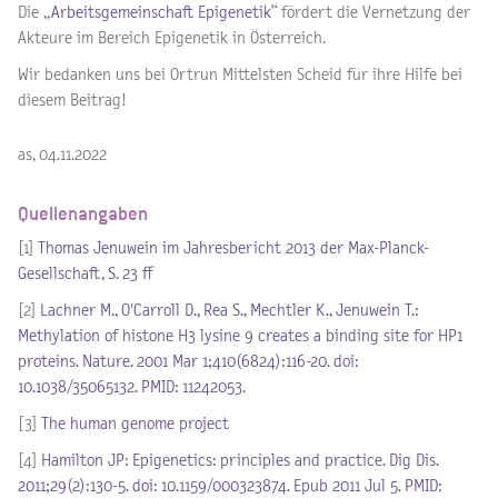
Die „
Arbeitsgemeinschaft Epigenetik
“ fördert die Vernetzung der
Akteure im Bereich Epigenetik in Österreich.
Wir bedanken uns bei Ortrun Mittelsten Scheid für ihre Hilfe bei
diesem Beitrag!
as, 04.11.2022
Quellenangaben
[1]
Thomas Jenuwein im Jahresbericht 2013 der Max-Planck-
Gesellschaft, S. 23 ff
[2]
Lachner M., O'Carroll D., Rea S., Mechtler K., Jenuwein T.:
Methylation of histone H3 lysine 9 creates a binding site for HP1
proteins. Nature. 2001 Mar 1;410(6824):116-20. doi:
10.1038/35065132. PMID: 11242053.
[3]
The human genome project
[4]
Hamilton JP: Epigenetics: principles and practice. Dig Dis.
2011;29(2):130-5. doi: 10.1159/000323874. Epub 2011 Jul 5. PMID: