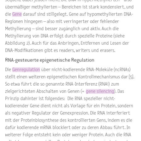
übermäßiger methylierten – Bereichen ist stark kondensiert, und
die
Gene
darauf sind stillgelegt. Gene auf hypomethylierten DNA-
Regionen hingegen – also mit verringerter oder fehlender
Methylierung – sind besser zugänglich und aktiv. Auch die
Methylierung von DNA erfolgt durch spezielle Proteine (siehe
Abbildung 2). Auch für das Anbringen, Entfernen und Lesen der
DNA-Modifikationen gibt es readers, writers und erasers.
RNA-gesteuerte epigenetische Regulation
Die
Genregulation
über nicht-kodierende RNA-Moleküle (ncRNAs)
stellt einen weiteren epigenetischen Kontrollmechanismus dar [5].
So etwa führt die so genannte RNA-Interferenz (RNAi) zum
zielgerichteten Abschalten von Genen (=
gene silencing
). Das
Prinzip dahinter ist folgendes: Die RNA spezieller nicht-
kodierender Gene dient nicht als Vorlage für ein Protein, sondern
als negativer Regulator der Genexpression. Die RNA interferiert
mit der Proteinbiosynthese des kontrollierten Gens, indem es die
dafür kodierende mRNA blockiert oder zu deren Abbau führt. In
weiterer Folge entsteht kein oder weniger Protein. Auch die RNA