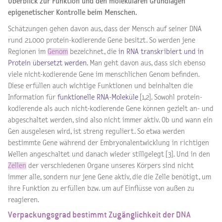
Überblick zur Funktion und den molekularen Grundlagen
epigenetischer Kontrolle beim Menschen.
Schätzungen gehen davon aus, dass der Mensch auf seiner DNA
rund 21.000 protein-kodierende Gene besitzt. So werden jene
Regionen im
Genom
bezeichnet, die
in RNA transkribiert und in
Protein übersetzt werden
. Man geht davon aus, dass sich ebenso
viele nicht-kodierende Gene im menschlichen Genom befinden.
Diese erfüllen auch wichtige Funktionen und beinhalten die
Information für
funktionelle RNA-Moleküle
[1,2]. Sowohl protein-
kodierende als auch nicht-kodierende Gene können gezielt an- und
abgeschaltet werden, sind also nicht immer aktiv. Ob und wann ein
Gen ausgelesen wird, ist streng reguliert. So etwa werden
bestimmte Gene während der Embryonalentwicklung in richtigen
Wellen angeschaltet und danach wieder stillgelegt [3]. Und in den
Zellen
der verschiedenen Organe unseres Körpers sind nicht
immer alle, sondern nur jene Gene aktiv, die die Zelle benötigt, um
ihre Funktion zu erfüllen bzw. um auf Einflüsse von außen zu
reagieren.
Verpackungsgrad bestimmt Zugänglichkeit der DNA