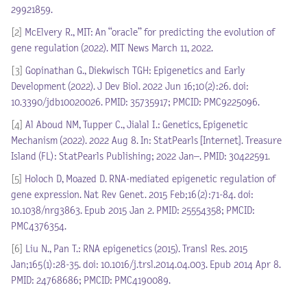
29921859.
[2]
McElvery R., MIT: An “oracle” for predicting the evolution of
gene regulation (2022). MIT News March 11, 2022.
[3]
Gopinathan G., Diekwisch TGH: Epigenetics and Early
Development (2022). J Dev Biol. 2022 Jun 16;10(2):26. doi:
10.3390/jdb10020026. PMID: 35735917; PMCID: PMC9225096.
[4]
Al Aboud NM, Tupper C., Jialal I.: Genetics, Epigenetic
Mechanism (2022). 2022 Aug 8. In: StatPearls [Internet]. Treasure
Island (FL): StatPearls Publishing; 2022 Jan–. PMID: 30422591
.
[5]
Holoch D, Moazed D. RNA-mediated epigenetic regulation of
gene expression. Nat Rev Genet. 2015 Feb;16(2):71-84. doi:
10.1038/nrg3863. Epub 2015 Jan 2. PMID: 25554358; PMCID:
PMC4376354.
[6]
Liu N., Pan T.: RNA epigenetics (2015). Transl Res. 2015
Jan;165(1):28-35. doi: 10.1016/j.trsl.2014.04.003. Epub 2014 Apr 8.
PMID: 24768686; PMCID: PMC4190089.