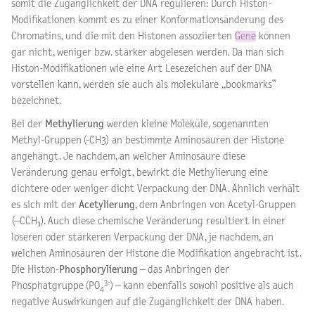
somit die Zugänglichkeit der DNA regulieren: Durch Histon-
Modifikationen kommt es zu einer Konformationsänderung des
Chromatins, und die mit den Histonen assoziierten
Gene
können
gar nicht, weniger bzw. stärker abgelesen werden. Da man sich
Histon-Modifikationen wie eine Art Lesezeichen auf der DNA
vorstellen kann, werden sie auch als molekulare „bookmarks“
bezeichnet.
Bei der
Methylierung
werden kleine Moleküle, sogenannten
Methyl-Gruppen (-CH3) an bestimmte Aminosäuren der Histone
angehängt. Je nachdem, an welcher Aminosäure diese
Veränderung genau erfolgt, bewirkt die Methylierung eine
dichtere oder weniger dicht Verpackung der DNA. Ähnlich verhält
es sich mit der
Acetylierung
, dem Anbringen von Acetyl-Gruppen
(–CCH₃). Auch diese chemische Veränderung resultiert in einer
loseren oder stärkeren Verpackung der DNA, je nachdem, an
welchen Aminosäuren der Histone die Modifikation angebracht ist.
Die Histon-
Phosphorylierung
– das Anbringen der
3-
Phosphatgruppe (PO
) – kann ebenfalls sowohl positive als auch
4
negative Auswirkungen auf die Zugänglichkeit der DNA haben.