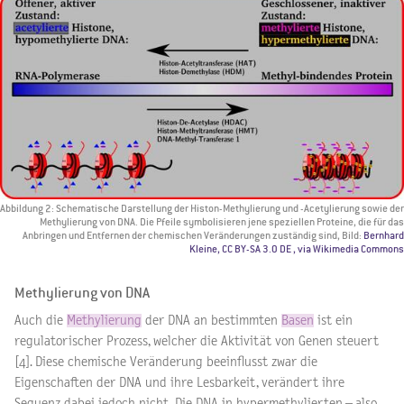
Abbildung 2: Schematische Darstellung der Histon-Methylierung und -Acetylierung sowie der
Methylierung von DNA. Die Pfeile symbolisieren jene speziellen Proteine, die für das
Anbringen und Entfernen der chemischen Veränderungen zuständig sind, Bild:
Bernhard
Kleine, CC BY-SA 3.0 DE
, via Wikimedia Commons
Methylierung von DNA
Auch die
Methylierung
der DNA an bestimmten
Basen
ist ein
regulatorischer Prozess, welcher die Aktivität von Genen steuert
[4]. Diese chemische Veränderung beeinflusst zwar die
Eigenschaften der DNA und ihre Lesbarkeit, verändert ihre
Sequenz dabei jedoch nicht. Die DNA in hypermethylierten – also