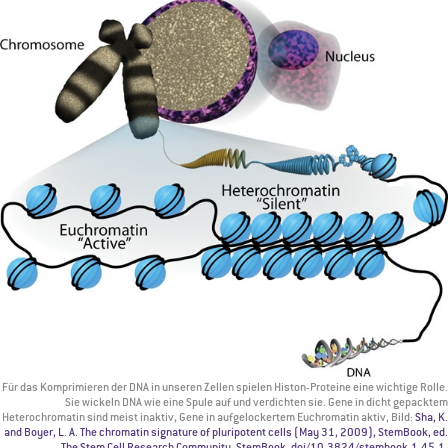
Für das Komprimieren der DNA in unseren Zellen spielen Histon-Proteine eine wichtige Rolle.
Sie wickeln DNA wie eine Spule auf und verdichten sie. Gene in dicht gepacktem
Heterochromatin sind meist inaktiv, Gene in aufgelockertem Euchromatin aktiv, Bild:
Sha, K.
and Boyer, L. A. The chromatin signature of pluripotent cells (May 31, 2009), StemBook, ed.
The Stem Cell Research Community, StemBook, doi/10.3824/stembook.1.45.1,