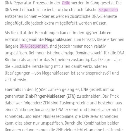
DNA-Reparatur-Prozesse in der
Zelle
werden in Gang gesetzt. Die
DNA wird danach repariert – wodurch auch falsche
Sequenzen
entstehen können – oder es werden zusätzliche DNA-Elemente
eingefügt, die jedoch extra mitgeliefert werden müssen.
Als Resultat der Bemühungen kamen in den 1990er Jahren
erstmals so genannte
Meganukleasen
zum Einsatz. Diese erkennen
längere
DNA-Sequenzen
, sind jedoch immer noch relativ
unspezifisch. Bei ihnen ist eine einzige Domäne sowohl für die DNA-
Bindung als auch für das Schneiden zuständig. Das Design – also
die künstliche Herstellung mit allen damit verbundenen
Überlegungen – von Meganukleasen ist sehr anspruchsvoll und
zeitintensiv.
Ebenfalls in den 1990er Jahren gelang es, DNA gezielt mit so
genannten
Zink-Finger-Nukleasen (ZFN)
zu schneiden. Der Trick
dabei war folgender: ZFN sind Fusionsproteine und bestehen aus
einer Zinkfingerdomäne, die DNA erkennt und bindet, aber nicht
schneidet, und einer Nukleasedomäne, die DNA zwar schneiden
kann, dies aber nur unspezifisch. Durch die Kombination beider
Domänen gelang es nun, die ZNF zielgerichtet an eine bestimmte