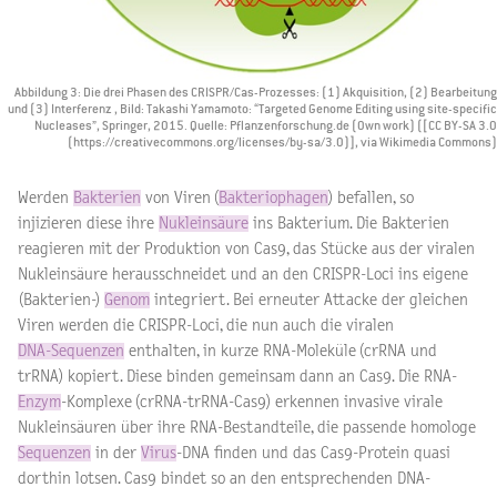
Abbildung 3: Die drei Phasen des CRISPR/Cas-Prozesses: (1) Akquisition, (2) Bearbeitung
und (3) Interferenz , Bild: Takashi Yamamoto: “Targeted Genome Editing using site-specific
Nucleases”, Springer, 2015. Quelle: Pflanzenforschung.de (Own work) ([CC BY-SA 3.0
(https://creativecommons.org/licenses/by-sa/3.0)], via Wikimedia Commons)
Werden
Bakterien
von Viren (
Bakteriophagen
) befallen, so
injizieren diese ihre
Nukleinsäure
ins Bakterium. Die Bakterien
reagieren mit der Produktion von Cas9, das Stücke aus der viralen
Nukleinsäure herausschneidet und an den CRISPR-Loci ins eigene
(Bakterien-)
Genom
integriert. Bei erneuter Attacke der gleichen
Viren werden die CRISPR-Loci, die nun auch die viralen
DNA-Sequenzen
enthalten, in kurze RNA-Moleküle (crRNA und
trRNA) kopiert. Diese binden gemeinsam dann an Cas9. Die RNA-
Enzym
-Komplexe (crRNA-trRNA-Cas9) erkennen invasive virale
Nukleinsäuren über ihre RNA-Bestandteile, die passende homologe
Sequenzen
in der
Virus
-DNA finden und das Cas9-Protein quasi
dorthin lotsen. Cas9 bindet so an den entsprechenden DNA-