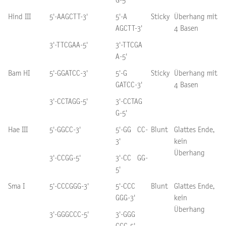
G-5'
Hind III
5'-AAGCTT-3'
5'-A
Sticky
Überhang mit
AGCTT-3'
4 Basen
3'-TTCGAA-5'
3'-TTCGA
A-5'
Bam HI
5'-GGATCC-3'
5'-G
Sticky
Überhang mit
GATCC-3'
4 Basen
3'-CCTAGG-5'
3'-CCTAG
G-5'
Hae III
5'-GGCC-3'
5'-GG CC-
Blunt
Glattes Ende,
3'
kein
Überhang
3'-CCGG-5'
3'-CC GG-
5'
Sma I
5'-CCCGGG-3'
5'-CCC
Blunt
Glattes Ende,
GGG-3'
kein
Überhang
3'-GGGCCC-5'
3'-GGG