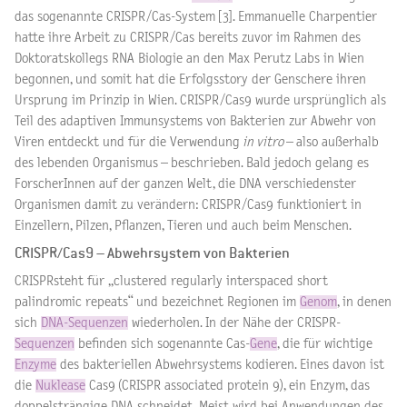
das sogenannte CRISPR/Cas-System [3]. Emmanuelle Charpentier
hatte ihre Arbeit zu CRISPR/Cas bereits zuvor im Rahmen des
Doktoratskollegs RNA Biologie an den Max Perutz Labs in Wien
begonnen, und somit hat die Erfolgsstory der Genschere ihren
Ursprung im Prinzip in Wien. CRISPR/Cas9 wurde ursprünglich als
Teil des adaptiven Immunsystems von Bakterien zur Abwehr von
Viren entdeckt und für die Verwendung
in vitro
– also außerhalb
des lebenden Organismus – beschrieben. Bald jedoch gelang es
ForscherInnen auf der ganzen Welt, die DNA verschiedenster
Organismen damit zu verändern: CRISPR/Cas9 funktioniert in
Einzellern, Pilzen, Pflanzen, Tieren und auch beim Menschen.
CRISPR/Cas9 – Abwehrsystem von Bakterien
CRISPRsteht für „clustered regularly interspaced short
palindromic repeats“ und bezeichnet Regionen im
Genom
, in denen
sich
DNA-Sequenzen
wiederholen. In der Nähe der CRISPR-
Sequenzen
befinden sich sogenannte Cas-
Gene
, die für wichtige
Enzyme
des bakteriellen Abwehrsystems kodieren. Eines davon ist
die
Nuklease
Cas9 (CRISPR associated protein 9), ein Enzym, das
doppelsträngige DNA schneidet. Meist wird bei Anwendungen des