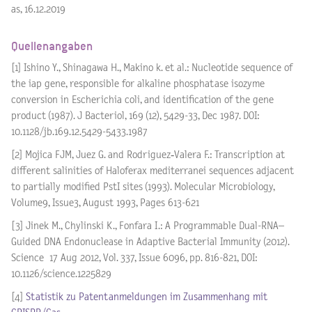
as, 16.12.2019
Quellenangaben
[1] Ishino Y., Shinagawa H., Makino k. et al.: Nucleotide sequence of
the iap gene, responsible for alkaline phosphatase isozyme
conversion in Escherichia coli, and identification of the gene
product (1987). J Bacteriol, 169 (12), 5429-33, Dec 1987. DOI:
10.1128/jb.169.12.5429-5433.1987
[2] Mojica FJM, Juez G. and Rodriguez‐Valera F.: Transcription at
different salinities of Haloferax mediterranei sequences adjacent
to partially modified PstI sites (1993). Molecular Microbiology,
Volume9, Issue3, August 1993, Pages 613-621
[3] Jinek M., Chylinski K., Fonfara I.: A Programmable Dual-RNA–
Guided DNA Endonuclease in Adaptive Bacterial Immunity (2012).
Science 17 Aug 2012, Vol. 337, Issue 6096, pp. 816-821, DOI:
10.1126/science.1225829
[4]
Statistik zu Patentanmeldungen im Zusammenhang mit