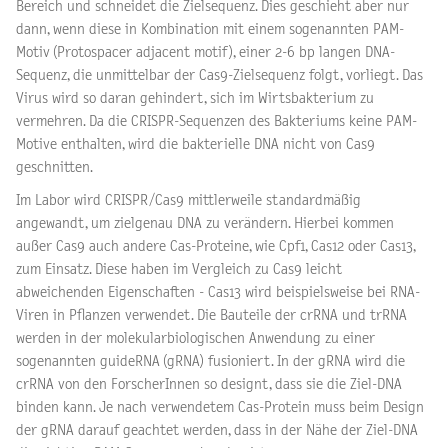
Bereich und schneidet die Zielsequenz. Dies geschieht aber nur
dann, wenn diese in Kombination mit einem sogenannten PAM-
Motiv (Protospacer adjacent motif), einer 2-6 bp langen DNA-
Sequenz, die unmittelbar der Cas9-Zielsequenz folgt, vorliegt. Das
Virus wird so daran gehindert, sich im Wirtsbakterium zu
vermehren. Da die CRISPR-Sequenzen des Bakteriums keine PAM-
Motive enthalten, wird die bakterielle DNA nicht von Cas9
geschnitten.
Im Labor wird CRISPR/Cas9 mittlerweile standardmäßig
angewandt, um zielgenau DNA zu verändern. Hierbei kommen
außer Cas9 auch andere Cas-Proteine, wie Cpf1, Cas12 oder Cas13,
zum Einsatz. Diese haben im Vergleich zu Cas9 leicht
abweichenden Eigenschaften - Cas13 wird beispielsweise bei RNA-
Viren in Pflanzen verwendet. Die Bauteile der crRNA und trRNA
werden in der molekularbiologischen Anwendung zu einer
sogenannten guideRNA (gRNA) fusioniert. In der gRNA wird die
crRNA von den ForscherInnen so designt, dass sie die Ziel-DNA
binden kann. Je nach verwendetem Cas-Protein muss beim Design
der gRNA darauf geachtet werden, dass in der Nähe der Ziel-DNA