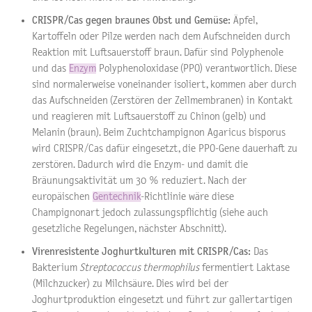
CRISPR/Cas gegen braunes Obst und Gemüse:
Äpfel,
Kartoffeln oder Pilze werden nach dem Aufschneiden durch
Reaktion mit Luftsauerstoff braun. Dafür sind Polyphenole
und das
Enzym
Polyphenoloxidase (PPO) verantwortlich. Diese
sind normalerweise voneinander isoliert, kommen aber durch
das Aufschneiden (Zerstören der Zellmembranen) in Kontakt
und reagieren mit Luftsauerstoff zu Chinon (gelb) und
Melanin (braun). Beim Zuchtchampignon Agaricus bisporus
wird CRISPR/Cas dafür eingesetzt, die PPO-Gene dauerhaft zu
zerstören. Dadurch wird die Enzym- und damit die
Bräunungsaktivität um 30 % reduziert. Nach der
europäischen
Gentechnik
-Richtlinie wäre diese
Champignonart jedoch zulassungspflichtig (siehe auch
gesetzliche Regelungen, nächster Abschnitt).
Virenresistente Joghurtkulturen mit CRISPR/Cas:
Das
Bakterium
Streptococcus thermophilus
fermentiert Laktase
(Milchzucker) zu Milchsäure. Dies wird bei der
Joghurtproduktion eingesetzt und führt zur gallertartigen