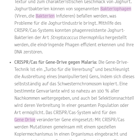
Textur und zum charakteristischen Geschmack von Joghurt.
Joghurtbakterien können von sogenannten
Bakteriophagen
(Viren, die
Bakterien
infizieren) befallen werden, was
Probleme für die Joghurtindustrie bringt. Mithilfe des
CRISPR/Cas-Systems konnten phagenresistente Joghurt-
Bakterien der Art
Streptococcus thermophilus
hergestellt
werden, die eindringende Phagen effizient erkennen und ihre
DNA zerstören.
CRISPR/Cas für Gene-Drive gegen Malaria:
Die Gene-Drive-
Technik ist ein „Turbo für die Vererbung“ und beschleunigt
die Ausbreitung eines (manipulierten) Gens, indem sich dieses
selbstständig auf das Schwesternchromosom kopiert. Eine
bestimmte Genvariante wird so nahezu an 100 % aller
Nachkommen weitergegeben, und auch bei Selektionsnachteil
wird deren Verbreitung in einer gesamten Population oder
Art ermöglicht. Das CRISPR/Cas-System wird für den
Gene Drive
veränderter Gene eingesetzt: Mit CRISPR/Cas
werden Mutationen gemeinsam mit einem speziellen
Kopiermechanismus in einen Organismus eingebracht und