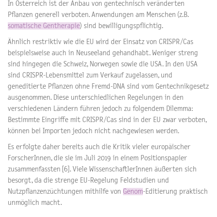
In Österreich ist der Anbau von gentechnisch veränderten
Pflanzen generell verboten. Anwendungen am Menschen (z.B.
somatische Gentherapie
) sind bewilligungspflichtig.
Ähnlich restriktiv wie die EU wird der Einsatz von CRISPR/Cas
beispielsweise auch in Neuseeland gehandhabt. Weniger streng
sind hingegen die Schweiz, Norwegen sowie die USA. In den USA
sind CRISPR-Lebensmittel zum Verkauf zugelassen, und
geneditierte Pflanzen ohne Fremd-DNA sind vom Gentechnikgesetz
ausgenommen. Diese unterschiedlichen Regelungen in den
verschiedenen Ländern führen jedoch zu folgendem Dilemma:
Bestimmte Eingriffe mit CRISPR/Cas sind in der EU zwar verboten,
können bei Importen jedoch nicht nachgewiesen werden.
Es erfolgte daher bereits auch die Kritik vieler europäischer
ForscherInnen, die sie im Juli 2019 in einem Positionspapier
zusammenfassten [6]. Viele WissenschaftlerInnen äußerten sich
besorgt, da die strenge EU-Regelung Feldstudien und
Nutzpflanzenzüchtungen mithilfe von
Genom
-Editierung praktisch
unmöglich macht.