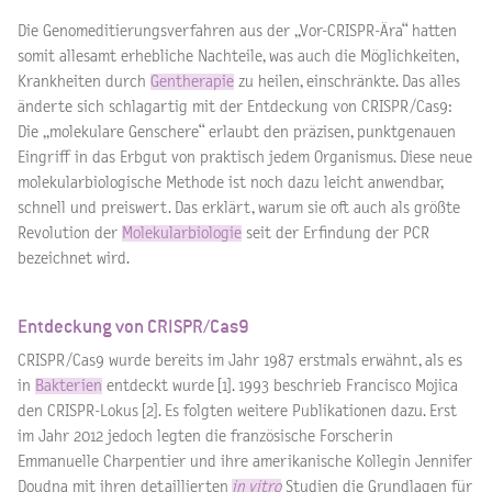
Die Genomeditierungsverfahren aus der „Vor-CRISPR-Ära“ hatten
somit allesamt erhebliche Nachteile, was auch die Möglichkeiten,
Krankheiten durch
Gentherapie
zu heilen, einschränkte. Das alles
änderte sich schlagartig mit der Entdeckung von CRISPR/Cas9:
Die „molekulare Genschere“ erlaubt den präzisen, punktgenauen
Eingriff in das Erbgut von praktisch jedem Organismus. Diese neue
molekularbiologische Methode ist noch dazu leicht anwendbar,
schnell und preiswert. Das erklärt, warum sie oft auch als größte
Revolution der
Molekularbiologie
seit der Erfindung der PCR
bezeichnet wird.
Entdeckung von CRISPR/Cas9
CRISPR/Cas9 wurde bereits im Jahr 1987 erstmals erwähnt, als es
in
Bakterien
entdeckt wurde [1]. 1993 beschrieb Francisco Mojica
den CRISPR-Lokus [2]. Es folgten weitere Publikationen dazu. Erst
im Jahr 2012 jedoch legten die französische Forscherin
Emmanuelle Charpentier und ihre amerikanische Kollegin Jennifer
Doudna mit ihren detaillierten
in vitro
Studien die Grundlagen für