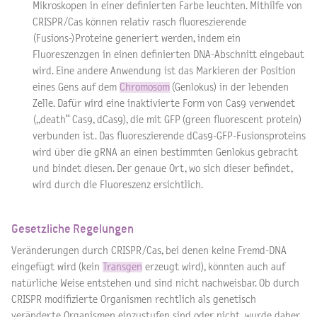
Mikroskopen in einer definierten Farbe leuchten. Mithilfe von
CRISPR/Cas können relativ rasch fluoreszierende
(Fusions-)Proteine generiert werden, indem ein
Fluoreszenzgen in einen definierten DNA-Abschnitt eingebaut
wird. Eine andere Anwendung ist das Markieren der Position
eines Gens auf dem
Chromosom
(Genlokus) in der lebenden
Zelle. Dafür wird eine inaktivierte Form von Cas9 verwendet
(„death“ Cas9, dCas9), die mit GFP (green fluorescent protein)
verbunden ist. Das fluoreszierende dCas9-GFP-Fusionsproteins
wird über die gRNA an einen bestimmten Genlokus gebracht
und bindet diesen. Der genaue Ort, wo sich dieser befindet,
wird durch die Fluoreszenz ersichtlich.
Gesetzliche Regelungen
Veränderungen durch CRISPR/Cas, bei denen keine Fremd-DNA
eingefügt wird (kein
Transgen
erzeugt wird), könnten auch auf
natürliche Weise entstehen und sind nicht nachweisbar. Ob durch
CRISPR modifizierte Organismen rechtlich als genetisch
veränderte Organismen einzustufen sind oder nicht, wurde daher