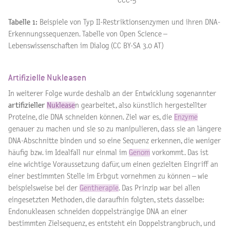
CCC-5'
Tabelle 1:
Beispiele von Typ II-Restriktionsenzymen und ihren DNA-
Erkennungssequenzen. Tabelle von Open Science –
Lebenswissenschaften im Dialog (CC BY-SA 3.0 AT)
Artifizielle Nukleasen
In weiterer Folge wurde deshalb an der Entwicklung sogenannter
artifizieller
Nuklease
n gearbeitet, also künstlich hergestellter
Proteine, die DNA schneiden können. Ziel war es, die
Enzyme
genauer zu machen und sie so zu manipulieren, dass sie an längere
DNA-Abschnitte binden und so eine Sequenz erkennen, die weniger
häufig bzw. im Idealfall nur einmal im
Genom
vorkommt. Das ist
eine wichtige Voraussetzung dafür, um einen gezielten Eingriff an
einer bestimmten Stelle im Erbgut vornehmen zu können – wie
beispielsweise bei der
Gentherapie
. Das Prinzip war bei allen
eingesetzten Methoden, die daraufhin folgten, stets dasselbe:
Endonukleasen schneiden doppelsträngige DNA an einer
bestimmten Zielsequenz, es entsteht ein Doppelstrangbruch, und