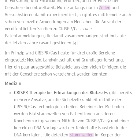
in Forschung und Entwicklung eröffnet, und der Einsatz der
Genschere boomt weltweit. Wurde anfangs nur in
Zellen
und
Versuchstieren damit experimentiert, so gibt es mittlerweile auch
schon vereinzelte Anwendungen am Menschen. Die Anzahl der
veröffentlichten Studien zu CRISPR/Cas sowie
Patentanmeldungen, die damit zusammenhängen, sind im Laufe
der letzten Jahre rasant gestiegen. [4]
Im Prinzip wird CRISPR/Cas heute für drei große Bereiche
eingesetzt: Medizin, Landwirtschaft und Grundlagenforschung.
Hier ein paar ausgewählte Beispiele aus den vielen Erfolgen, die
mit der Genschere schon verzeichnet werden konnten:
Medizin
CRISPR-Therapie bei Erkrankungen des Blutes:
Es gibt bereits
mehrere Ansätze, um die
Sichelzellkrankheit
mithilfe der
CRISPR/Cas-Technologie zu heilen. Bei einer der Methoden
werden Blutstammzellen von PatientInnen aus deren
Knochenmark gewonnen. Mithilfe von CRISPR/Cas9 und einer
korrekten DNA-Vorlage wird der fehlerhafte Baustein in der
DNA korrigiert. Die defekten
Stammzellen
im Körper der