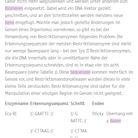
Labor nicht mehr wegzudenken und werden unter anderem zum
Klonieren
eingesetzt. Dabei wird ein DNA-Vektor gezielt
geschnitten, und an den Schnittstellen werden meistens neue
Gene
eingefügt. Möchte man jedoch gezielte Änderungen im
Genom eines Organismus vornehmen, so gibt es bei der
Verwendung von Restriktionsenzymen folgendes Problem: Die
Erkennungssequenzen der meisten Restriktionsenzyme sind meist
nur wenige Basenpaare lang – bei den Typ II Restriktionsenzymen,
die die DNA innerhalb oder in unmittelbarer Nähe der
Erkennungssequenz schneiden, sind es in etwa vier bis acht
Basenpaare (siehe Tabelle 1). Diese
Sequenzen
kommen mehrfach im
Genom vor, und Restriktionsendonukleasen würden dieses in viele
kleine Teile zerstückeln. Restriktionsenzyme sind daher für die
Manipulation einer einzigen Region im Genom nicht geeignet.
Enzymname
Erkennungssequenz
Schnitt
Enden
Eco RI
5'-GAATTC-3'
5'-G
Sticky
Überhang mit
AATTC-3'
4
Basen
3'-CTTAAG-5'
3'-CTTAA