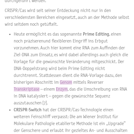
durchgeführt werden.
CRISPR/Cas wird seit seiner Entdeckung nicht nur in den
verschiedensten Bereichen eingesetzt, auch an der Methode selbst
wird seitdem noch getüftelt.
Heute ermöglicht es das sogenannte
Prime Editing
, einen
noch präziserenund flexibleren Eingriff ins Erbgut
vorzunehmen. Auch hier kommt eine RNA zum Auffinden der
Ziel-DNA zum Einsatz, es wird dabei allerdings auch gleich die
Vorlage für die gewünschte Veränderung mitgeschickt. Der
DNA-Doppelstrang wird beim Prime Editing nicht
durchtrennt. Stattdessen dient die RNA-Vorlage dazu, den
bisherigen Abschnitt im
Genom
mittels Reverser
Transkriptase
– einem
Enzym
, das die Umschreibung von RNA
in DNA katalysiert – gegen die gewünschte Sequenz
auszutauschen [7].
CRISPR-Switch
hat der CRISPR/Cas-Technologie einen
weiteren Feinschliff verpasst: Die am Wiener Institut für
Molekulare Pathologie etablierte Methode ist ein „Upgrade“
der Genschere und erlaubt ihr gezieltes An- und Ausschalten