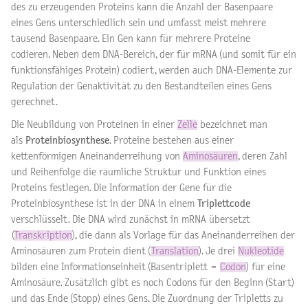
des zu erzeugenden Proteins kann die Anzahl der Basenpaare
eines Gens unterschiedlich sein und umfasst meist mehrere
tausend Basenpaare. Ein Gen kann für mehrere Proteine
codieren. Neben dem DNA-Bereich, der für mRNA (und somit für ein
funktionsfähiges Protein) codiert, werden auch DNA-Elemente zur
Regulation der Genaktivität zu den Bestandteilen eines Gens
gerechnet.
Die Neubildung von Proteinen in einer
Zelle
bezeichnet man
als
Proteinbiosynthese
. Proteine bestehen aus einer
kettenförmigen Aneinanderreihung von
Aminosäuren
, deren Zahl
und Reihenfolge die räumliche Struktur und Funktion eines
Proteins festlegen. Die Information der Gene für die
Proteinbiosynthese ist in der DNA in einem
Triplettcode
verschlüsselt. Die DNA wird zunächst in mRNA übersetzt
(
Transkription
), die dann als Vorlage für das Aneinanderreihen der
Aminosäuren zum Protein dient (
Translation
). Je drei
Nukleotide
bilden eine Informationseinheit (Basentriplett =
Codon
) für eine
Aminosäure. Zusätzlich gibt es noch Codons für den Beginn (Start)
und das Ende (Stopp) eines Gens. Die Zuordnung der Tripletts zu