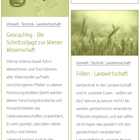
Umwelt - Technik - Landwirtschaft
Geocaching - Die
Schnitzeljagd zur Wiener
Wissenschaft
Vienna Science Quest führt
Umwelt - Technik - Landwirtschaft
WienerInnen und TouristInnen
Folien - Landwirtschaft
aller Altersstufen auf teils
verschlungenen Pfaden zu Wiener
Gentechnik in der Landwirtschaft
Forschungsstätten. Damit werden
und in unserem Essen - wollen wir
Wiener Forschungsstandorte und
das? Warum ja, warum nicht? Wo
Persönlichkeiten der
werden gentechnisch veränderte
Lebenswissenschaften präsentiert.
Pflanzen angebaut, und was sollen
Es wird gezeigt, dass Wien neben
sie bringen. Was passiert mit den
Kultur und hohem
gentechnisch veränderten
Lebensstandard auch in der
Lebensmitteln in unserem Magen