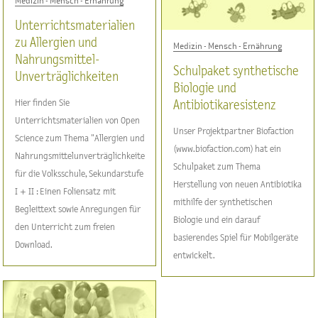
Medizin - Mensch - Ernährung
Unterrichtsmaterialien
zu Allergien und
Medizin - Mensch - Ernährung
Nahrungsmittel-
Schulpaket synthetische
Unverträglichkeiten
Biologie und
Hier finden Sie
Antibiotikaresistenz
Unterrichtsmaterialien von Open
Unser Projektpartner Biofaction
Science zum Thema "Allergien und
(www.biofaction.com) hat ein
Nahrungsmittelunverträglichkeiten"
Schulpaket zum Thema
für die Volksschule, Sekundarstufe
Herstellung von neuen Antibiotika
I + II : Einen Foliensatz mit
mithilfe der synthetischen
Begleittext sowie Anregungen für
Biologie und ein darauf
den Unterricht zum freien
basierendes Spiel für Mobilgeräte
Download.
entwickelt.