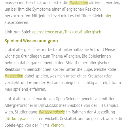
müssen mit Geschick und Taktik die
Mastzellen
aktiviert werden,
um bei ihm die Symptome einer allergischen Reaktion
hervorzurufen. Mit jedem Level wird es kniffliger. Gleich
hier
ausprobieren!
Link zum Spiel:
openscience.or.at/link/total-allergisch
Spielend Wissen aneignen
„Total allergisch“ vermittelt auf unterhaltsame Art und Weise
wichtige Grundlagen zum Thema Allergien. Die SpielerInnen
nehmen dabei ganz nebenbei den Ablauf einer allergischen
Reaktion im menschlichen Körper unter die Lupe. Welche Rolle
Mastzellen
dabei spielen, was man unter einer Kreuzreaktion
versteht und wann der Histaminspiegel so richtig ansteigt, kann
man spielend erfahren.
„Total allergisch“ wurde von Open Science gemeinsam mit der
Allergieforscherin Univ.Doz.Dr. Ines Swoboda von der FH Campus
Wien, Studiengang
Biotechnologie
, im Rahmen der Ausstellung
„Wirkungswechsel“
entwickelt. Gestaltet und umgesetzt wurde die
Spiele-App von der Firma
Vienom
.