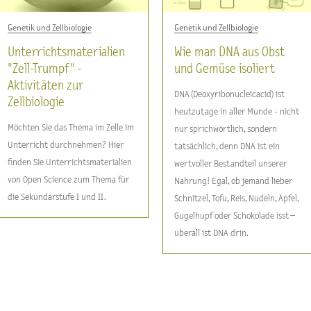
Genetik und Zellbiologie
Genetik und Zellbiologie
Unterrichtsmaterialien
Wie man DNA aus Obst
"Zell-Trumpf" -
und Gemüse isoliert
Aktivitäten zur
DNA (Deoxyribonucleicacid) ist
Zellbiologie
heutzutage in aller Munde - nicht
Möchten Sie das Thema im Zelle im
nur sprichwörtlich, sondern
Unterricht durchnehmen? Hier
tatsächlich, denn DNA ist ein
finden Sie Unterrichtsmaterialien
wertvoller Bestandteil unserer
von Open Science zum Thema für
Nahrung! Egal, ob jemand lieber
die Sekundarstufe I und II.
Schnitzel, Tofu, Reis, Nudeln, Äpfel,
Gugelhupf oder Schokolade isst –
überall ist DNA drin.