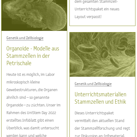
dem gesamten Stammzell-
Unterrichtspaket ein neues
Layout verpasst!
Genetik und Zellbiologie
Organoide - Modelle aus
Stammzellen in der
Petrischale
Heute ist es möglich, im Labor
mikroskopisch kleine
Genetik und Zellbiologie
Gewebestrukturen, die Organen
Unterrichtsmaterialien
ähnlich sind – so genannte
Stammzellen und Ethik
Organoide – zu züchten. Unser im
Rahmen des UniStem Day 2022
Dieses Unterrichtspaket
erstelltes Infoblatt gibt einen
vermittelt den aktuellen Stand
Überblick. was damit untersucht
der Stammzellforschung und regt
werden kann und welche
zur Diskussion an: Infomaterial,