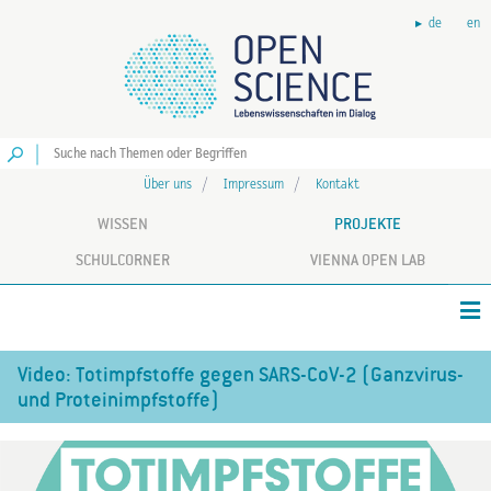
de
en
Los
Über uns
Impressum
Kontakt
WISSEN
PROJEKTE
SCHULCORNER
VIENNA OPEN LAB
Video: Totimpfstoffe gegen SARS-CoV-2 (Ganzvirus-
und Proteinimpfstoffe)