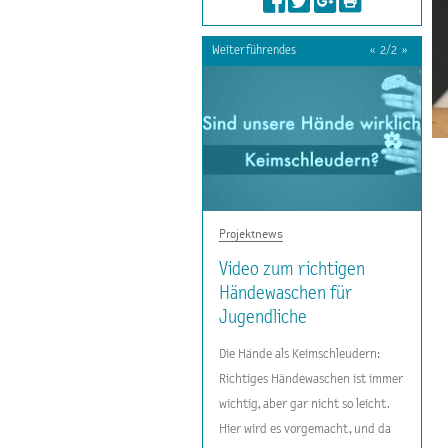
Weiterführendes
«
2
/
2
»
Projektnews
Projektnews
Video zum richtigen
Video zum richtigen
Händewaschen für
Händewaschen für
Kindergarten- und
Jugendliche
Volksschulkinder
Die Hände als Keimschleudern:
Richtiges Händewaschen ist immer
wichtig, aber gar nicht so leicht.
Hier wird es vorgemacht, und da