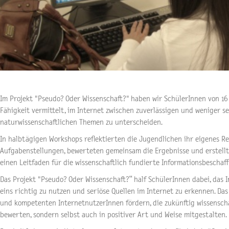
Im Projekt "Pseudo? Oder Wissenschaft?" haben wir SchülerInnen von 16 
Fähigkeit vermittelt, im Internet zwischen zuverlässigen und weniger se
naturwissenschaftlichen Themen zu unterscheiden.
In halbtägigen Workshops reflektierten die Jugendlichen ihr eigenes 
Aufgabenstellungen, bewerteten gemeinsam die Ergebnisse und erstellt
einen Leitfaden für die wissenschaftlich fundierte Informationsbeschaf
Das Projekt "Pseudo? Oder Wissenschaft?“ half SchülerInnen dabei, das
eins richtig zu nutzen und seriöse Quellen im Internet zu erkennen. Das
und kompetenten InternetnutzerInnen fördern, die zukünftig wissenscha
bewerten, sondern selbst auch in positiver Art und Weise mitgestalten.