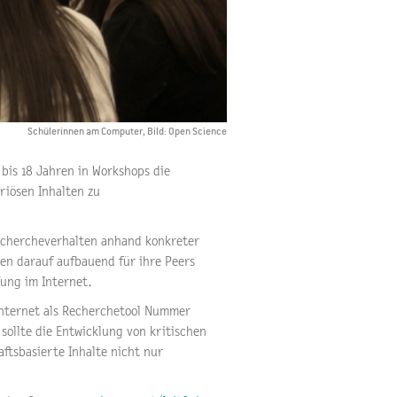
Schülerinnen am Computer, Bild: Open Science
bis 18 Jahren in Workshops die
riösen Inhalten zu
Rechercheverhalten anhand konkreter
en darauf aufbauend für ihre Peers
fung im Internet.
 Internet als Recherchetool Nummer
 sollte die Entwicklung von kritischen
ftsbasierte Inhalte nicht nur