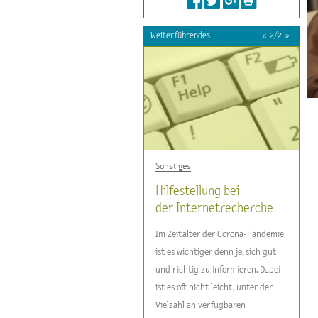
Weiterführendes
«
2
/
2
»
Projektbeschreibung
Sonstiges
Pseudo? Oder
Hilfestellung bei
Wissenschaft? II -
der Internetrecherche
LehrerInnenfortbildung
Im Zeitalter der Corona-Pandemie
ist es wichtiger denn je, sich gut
und richtig zu informieren. Dabei
ist es oft nicht leicht, unter der
Vielzahl an verfügbaren