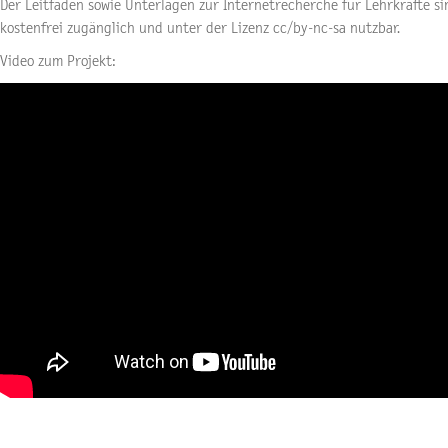
Der Leitfaden sowie Unterlagen zur Internetrecherche für Lehrkräfte s
kostenfrei zugänglich und unter der Lizenz cc/by-nc-sa nutzbar.
Video zum Projekt: