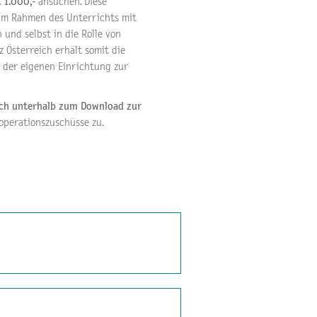
 1.000,-
ansuchen. Diese
 im Rahmen des Unterrichts mit
und selbst in die Rolle von
 Österreich erhält somit die
n der eigenen Einrichtung zur
leich unterhalb zum Download zur
operationszuschüsse zu.