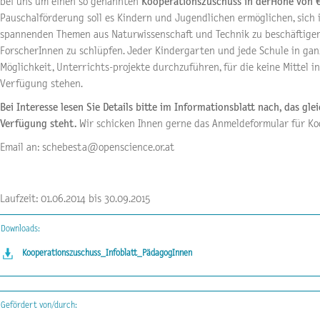
bei uns um einen so genannten
Kooperationszuschuss in derHöhe von €
Pauschalförderung soll es Kindern und Jugendlichen ermöglichen, sich
spannenden Themen aus Naturwissenschaft und Technik zu beschäftigen 
ForscherInnen zu schlüpfen. Jeder Kindergarten und jede Schule in ganz
Möglichkeit, Unterrichts-projekte durchzuführen, für die keine Mittel i
Verfügung stehen.
Bei Interesse lesen Sie Details bitte im Informationsblatt nach, das g
Verfügung steht.
Wir schicken Ihnen gerne das Anmeldeformular für Ko
Email an: schebesta@openscience.or.at
Laufzeit: 01.06.2014 bis 30.09.2015
Downloads:
Kooperationszuschuss_Infoblatt_PädagogInnen
Gefördert von/durch: