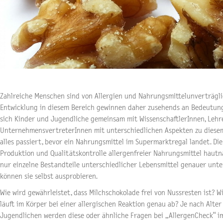
Zahlreiche Menschen sind von Allergien und Nahrungsmittelunverträgli
Entwicklung in diesem Bereich gewinnen daher zusehends an Bedeutung.
sich Kinder und Jugendliche gemeinsam mit WissenschaftlerInnen, Leh
UnternehmensvertreterInnen mit unterschiedlichen Aspekten zu diesem
alles passiert, bevor ein Nahrungsmittel im Supermarktregal landet. D
Produktion und Qualitätskontrolle allergenfreier Nahrungsmittel hautn
nur einzelne Bestandteile unterschiedlicher Lebensmittel genauer unte
können sie selbst ausprobieren.
Wie wird gewährleistet, dass Milchschokolade frei von Nussresten ist? 
läuft im Körper bei einer allergischen Reaktion genau ab? Je nach Alter
Jugendlichen werden diese oder ähnliche Fragen bei „AllergenCheck“ 