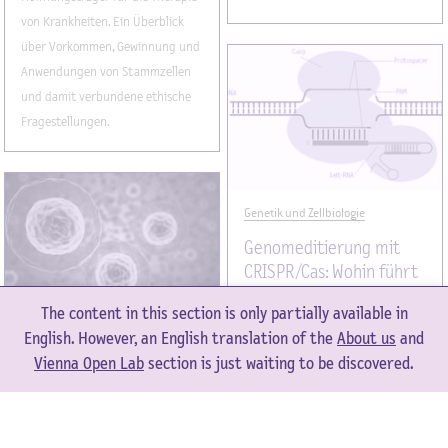
von Krankheiten. Ein Überblick
über Vorkommen, Gewinnung und
Anwendungen von Stammzellen
und damit verbundene ethische
Fragestellungen.
Genetik und Zellbiologie
Genomeditierung mit
CRISPR/Cas: Wohin führt
der Weg?
The content in this section is only partially available in
Die Genschere CRISPR/Cas9 stellt
English. However, an English translation of the
About us
and
Genetik und Zellbiologie
eine neue Methode zur
Vienna Open Lab
section is just waiting to be discovered.
Signalwege in der Zelle:
Genomeditierung dar und wird als
Ein Schlüssel zur
Revolution der Gentechnik
Gesundheit
gefeiert. Was ist damit mittlerweile