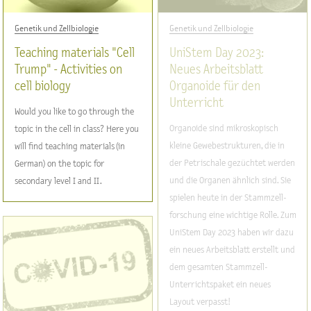
Genetik und Zellbiologie
Genetik und Zellbiologie
Teaching materials "Cell
UniStem Day 2023:
Trump" - Activities on
Neues Arbeitsblatt
cell biology
Organoide für den
Unterricht
Would you like to go through the
Organoide sind mikroskopisch
topic in the cell in class? Here you
kleine Gewebestrukturen, die in
will find teaching materials (in
der Petrischale gezüchtet werden
German) on the topic for
und die Organen ähnlich sind. Sie
secondary level I and II.
spielen heute in der Stammzell-
forschung eine wichtige Rolle. Zum
UniStem Day 2023 haben wir dazu
ein neues Arbeitsblatt erstellt und
dem gesamten Stammzell-
Unterrichtspaket ein neues
Layout verpasst!