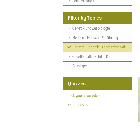
•
Lehrpersonen
Filter by Topics
•
Genetik und Zellbiologie
•
Medizin - Mensch - Ernährung
Umwelt - Technik - Landwirtschaft
•
Gesellschaft - Ethik - Recht
•
Sonstiges
Quizzes
Test your knowledge
» Our quizzes