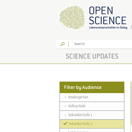
Go
SCIENCE UPDATES
Filter by Audience
•
Kindergarten
•
Volksschule
•
Sekundarstufe 1
Sekundarstufe 2