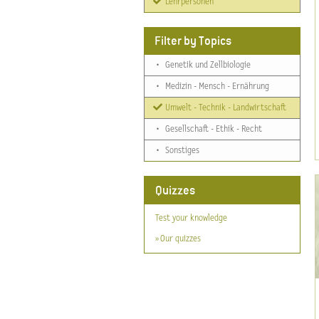
Lehrpersonen
Filter by Topics
•
Genetik und Zellbiologie
•
Medizin - Mensch - Ernährung
Umwelt - Technik - Landwirtschaft
•
Gesellschaft - Ethik - Recht
•
Sonstiges
Quizzes
Test your knowledge
» Our quizzes