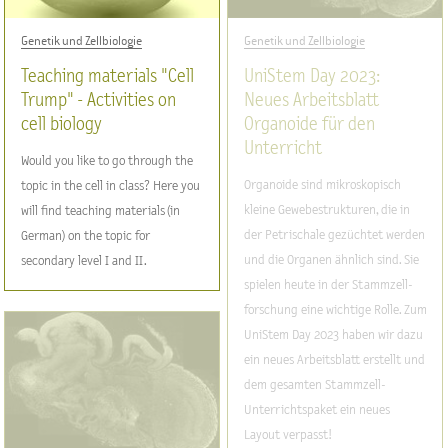
Genetik und Zellbiologie
Genetik und Zellbiologie
Teaching materials "Cell
UniStem Day 2023:
Trump" - Activities on
Neues Arbeitsblatt
cell biology
Organoide für den
Unterricht
Would you like to go through the
Organoide sind mikroskopisch
topic in the cell in class? Here you
kleine Gewebestrukturen, die in
will find teaching materials (in
der Petrischale gezüchtet werden
German) on the topic for
und die Organen ähnlich sind. Sie
secondary level I and II.
spielen heute in der Stammzell-
forschung eine wichtige Rolle. Zum
UniStem Day 2023 haben wir dazu
ein neues Arbeitsblatt erstellt und
dem gesamten Stammzell-
Unterrichtspaket ein neues
Layout verpasst!