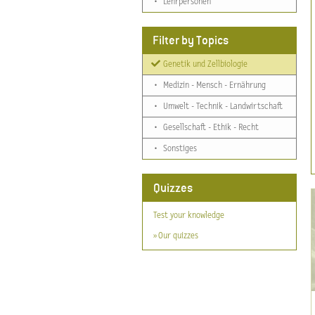
•
Lehrpersonen
Filter by Topics
Genetik und Zellbiologie
•
Medizin - Mensch - Ernährung
•
Umwelt - Technik - Landwirtschaft
•
Gesellschaft - Ethik - Recht
•
Sonstiges
Quizzes
Test your knowledge
» Our quizzes