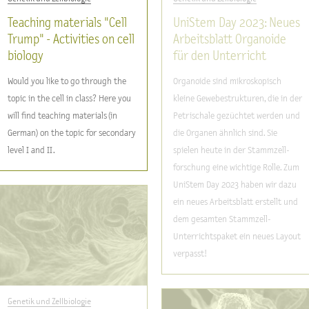
Teaching materials "Cell
UniStem Day 2023: Neues
Trump" - Activities on cell
Arbeitsblatt Organoide
biology
für den Unterricht
Would you like to go through the
Organoide sind mikroskopisch
topic in the cell in class? Here you
kleine Gewebestrukturen, die in der
will find teaching materials (in
Petrischale gezüchtet werden und
German) on the topic for secondary
die Organen ähnlich sind. Sie
level I and II.
spielen heute in der Stammzell-
forschung eine wichtige Rolle. Zum
UniStem Day 2023 haben wir dazu
ein neues Arbeitsblatt erstellt und
dem gesamten Stammzell-
Unterrichtspaket ein neues Layout
verpasst!
Genetik und Zellbiologie