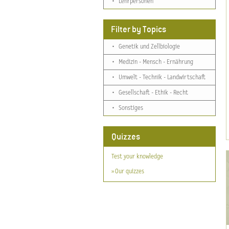
•
Lehrpersonen
Filter by Topics
•
Genetik und Zellbiologie
•
Medizin - Mensch - Ernährung
•
Umwelt - Technik - Landwirtschaft
•
Gesellschaft - Ethik - Recht
•
Sonstiges
Quizzes
Test your knowledge
» Our quizzes