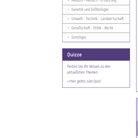
•
Medizin - Mensch - Ernährung
•
Genetik und Zellbiologie
•
Umwelt - Technik - Landwirtschaft
•
Gesellschaft - Ethik - Recht
•
Sonstiges
Quizze
Testen Sie Ihr Wissen zu den
aktuellsten Themen
» Hier gehts zum Quiz!