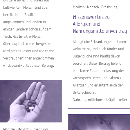
Burger-Patties und Steaks aus
Medizin - Mensch - Ernährung
kultiviertem Fleisch sind aber
bereits in der Realität
Wissenswertes zu
angekommen und landen in
Allergien und
einigen Ländern schon auf dem
Nahrungsmittelunverträgli
Tisch. Was In-vitro-Fleisch
Allergische Erkrankungen nehmen
überhaupt ist, wie es hergestellt
weltweit zu, und auch Kinder und
wird, was es kostet und wie es von
Jugendliche sind häufig davon
Verbraucher:innen angenommen
betroffen. Dieser Beitrag liefert
wird, beantwortet dieser Beitrag.
eine kurze Zusammenfassung der
wichtigsten Daten und Fakten zu
Allergien und erläutert auch den
Unterschied zu
Nahrungsmittelunverträglichkeiten.
Medizin - Mensch - Ernährung