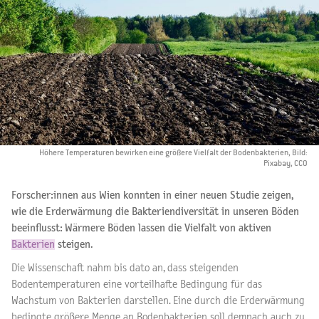
Höhere Temperaturen bewirken eine größere Vielfalt der Bodenbakterien, Bild:
Pixabay, CCO
Forscher:innen aus Wien konnten in einer neuen Studie zeigen,
wie die Erderwärmung die Bakteriendiversität in unseren Böden
beeinflusst: Wärmere Böden lassen die Vielfalt von aktiven
Bakterien
steigen.
Die Wissenschaft nahm bis dato an, dass steigenden
Bodentemperaturen eine vorteilhafte Bedingung für das
Wachstum von Bakterien darstellen. Eine durch die Erderwärmung
bedingte größere Menge an Bodenbakterien soll demnach auch zu