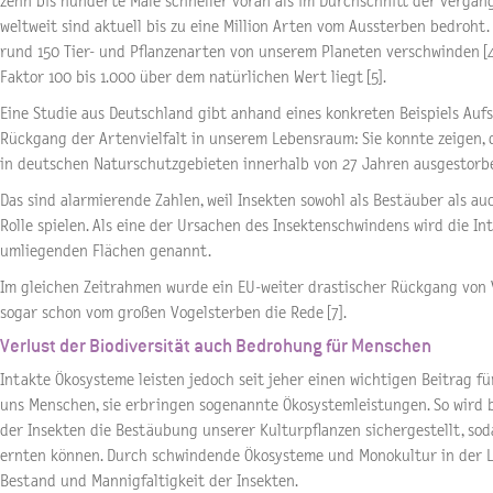
zehn bis hunderte Male schneller voran als im Durchschnitt der vergan
weltweit sind aktuell bis zu eine Million Arten vom Aussterben bedroht.
rund 150 Tier- und Pflanzenarten von unserem Planeten verschwinden [
Faktor 100 bis 1.000 über dem natürlichen Wert liegt [5].
Eine Studie aus Deutschland gibt anhand eines konkreten Beispiels Auf
Rückgang der Artenvielfalt in unserem Lebensraum: Sie konnte zeigen, 
in deutschen Naturschutzgebieten innerhalb von 27 Jahren ausgestorbe
Das sind alarmierende Zahlen, weil Insekten sowohl als Bestäuber als a
Rolle spielen. Als eine der Ursachen des Insektenschwindens wird die I
umliegenden Flächen genannt.
Im gleichen Zeitrahmen wurde ein EU-weiter drastischer Rückgang von V
sogar schon vom großen Vogelsterben die Rede [7].
Verlust der Biodiversität auch Bedrohung für Menschen
Intakte Ökosysteme leisten jedoch seit jeher einen wichtigen Beitrag 
uns Menschen, sie erbringen sogenannte Ökosystemleistungen. So wird be
der Insekten die Bestäubung unserer Kulturpflanzen sichergestellt, so
ernten können. Durch schwindende Ökosysteme und Monokultur in der 
Bestand und Mannigfaltigkeit der Insekten.