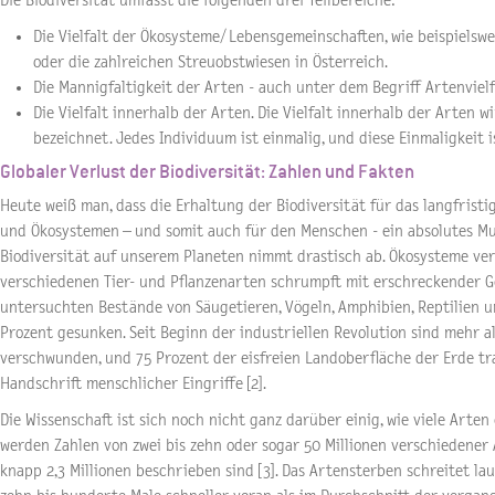
Die Biodiversität umfasst die folgenden drei Teilbereiche:
Die Vielfalt der Ökosysteme/ Lebensgemeinschaften, wie beispielsw
oder die zahlreichen Streuobstwiesen in Österreich.
Die Mannigfaltigkeit der Arten - auch unter dem Begriff Artenvielf
Die Vielfalt innerhalb der Arten. Die Vielfalt innerhalb der Arten wi
bezeichnet. Jedes Individuum ist einmalig, und diese Einmaligkeit 
Globaler Verlust der Biodiversität: Zahlen und Fakten
Heute weiß man, dass die Erhaltung der Biodiversität für das langfris
und Ökosystemen – und somit auch für den Menschen - ein absolutes Muss 
Biodiversität auf unserem Planeten nimmt drastisch ab. Ökosysteme ver
verschiedenen Tier- und Pflanzenarten schrumpft mit erschreckender Ge
untersuchten Bestände von Säugetieren, Vögeln, Amphibien, Reptilien 
Prozent gesunken. Seit Beginn der industriellen Revolution sind mehr a
verschwunden, und 75 Prozent der eisfreien Landoberfläche der Erde t
Handschrift menschlicher Eingriffe [2].
Die Wissenschaft ist sich noch nicht ganz darüber einig, wie viele Arten
werden Zahlen von zwei bis zehn oder sogar 50 Millionen verschiedener 
knapp 2,3 Millionen beschrieben sind [3]. Das Artensterben schreitet la