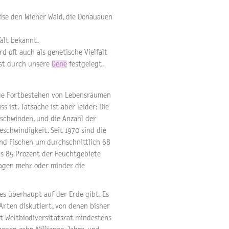
eise den Wiener Wald, die Donauauen
alt bekannt.
rd oft auch als genetische Vielfalt
ist durch unsere
Gene
festgelegt.
tige Fortbestehen von Lebensräumen
ist. Tatsache ist aber leider: Die
schwinden, und die Anzahl der
schwindigkeit. Seit 1970 sind die
und Fischen um durchschnittlich 68
ls 85 Prozent der Feuchtgebiete
ragen mehr oder minder die
 es überhaupt auf der Erde gibt. Es
Arten diskutiert, von denen bisher
ut Weltbiodiversitätsrat mindestens