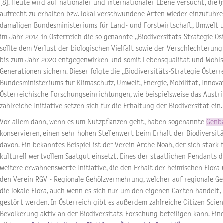
[8]. Heute wird auf nationaler und internationaler Ebene versucht, die 
aufrecht zu erhalten bzw. lokal verschwundene Arten wieder einzuführ
damaligen Bundesministeriums für Land- und Forstwirtschaft, Umwelt 
im Jahr 2014 in Österreich die so genannte „Biodiversitäts-Strategie Ö
sollte dem Verlust der biologischen Vielfalt sowie der Verschlechterun
bis zum Jahr 2020 entgegenwirken und somit Lebensqualität und Wohls
Generationen sichern. Dieser folgte die „Biodiversitäts-Strategie Öster
Bundesministeriums für Klimaschutz, Umwelt, Energie, Mobilität, Innova
Österreichische Forschungseinrichtungen, wie beispielsweise das Austria
zahlreiche Initiative setzen sich für die Erhaltung der Biodiversität ein.
Vor allem dann, wenn es um Nutzpflanzen geht, haben sogenannte
Genb
konservieren, einen sehr hohen Stellenwert beim Erhalt der Biodiversität
davon. Ein bekanntes Beispiel ist der Verein Arche Noah, der sich stark
kulturell wertvollem Saatgut einsetzt. Eines der staatlichen Pendants d
weitere erwähnenswerte Initiative, die den Erhalt der heimischen Flora u
den Verein RGV - Regionale Gehölzvermehrung, welcher auf regionale Geh
die lokale Flora, auch wenn es sich nur um den eigenen Garten handelt,
gestört werden. In Österreich gibt es außerdem zahlreiche Citizen Scien
Bevölkerung aktiv an der Biodiversitäts-Forschung beteiligen kann. Ein