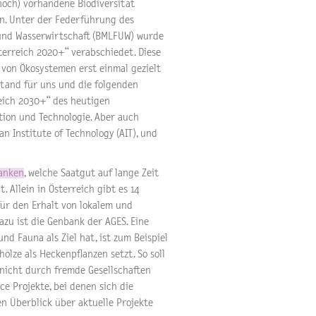
(noch) vorhandene Biodiversität
en. Unter der Federführung des
und Wasserwirtschaft (BMLFUW) wurde
sterreich 2020+“ verabschiedet. Diese
g von Ökosystemen erst einmal gezielt
tand für uns und die folgenden
reich 2030+“ des heutigen
tion und Technologie. Aber auch
n Institute of Technology (AIT), und
anken
, welche Saatgut auf lange Zeit
. Allein in Österreich gibt es 14
 für den Erhalt von lokalem und
azu ist die Genbank der AGES. Eine
nd Fauna als Ziel hat, ist zum Beispiel
ölze als Heckenpflanzen setzt. So soll
 nicht durch fremde Gesellschaften
ce Projekte, bei denen sich die
en Überblick über aktuelle Projekte