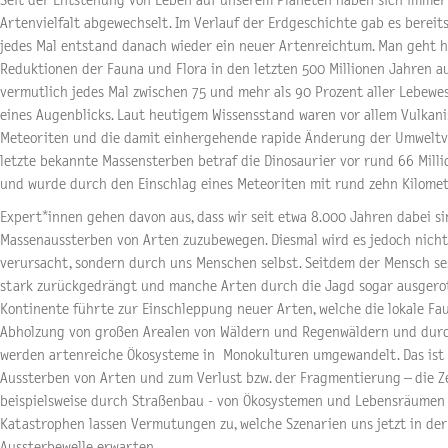
Seit der Entstehung von Leben auf unserem Planeten haben sich imme
Artenvielfalt abgewechselt. Im Verlauf der Erdgeschichte gab es berei
jedes Mal entstand danach wieder ein neuer Artenreichtum. Man geht h
Reduktionen der Fauna und Flora in den letzten 500 Millionen Jahren a
vermutlich jedes Mal zwischen 75 und mehr als 90 Prozent aller Lebewe
eines Augenblicks. Laut heutigem Wissensstand waren vor allem Vulkan
Meteoriten und die damit einhergehende rapide Änderung der Umweltve
letzte bekannte Massensterben betraf die Dinosaurier vor rund 66 Mill
und wurde durch den Einschlag eines Meteoriten mit rund zehn Kilome
Expert*innen gehen davon aus, dass wir seit etwa 8.000 Jahren dabei si
Massenaussterben von Arten zuzubewegen. Diesmal wird es jedoch nich
verursacht, sondern durch uns Menschen selbst. Seitdem der Mensch ses
stark zurückgedrängt und manche Arten durch die Jagd sogar ausgerot
Kontinente führte zur Einschleppung neuer Arten, welche die lokale Fau
Abholzung von großen Arealen von Wäldern und Regenwäldern und durc
werden artenreiche Ökosysteme in Monokulturen umgewandelt. Das ist w
Aussterben von Arten und zum Verlust bzw. der Fragmentierung – die 
beispielsweise durch Straßenbau - von Ökosystemen und Lebensräumen 
Katastrophen lassen Vermutungen zu, welche Szenarien uns jetzt in d
Aussterbewelle erwarten.