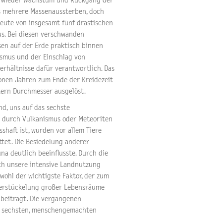
r wieder Wachstum und Rückgang der
ts mehrere Massenaussterben, doch
eute von insgesamt fünf drastischen
us. Bei diesen verschwanden
sen auf der Erde praktisch binnen
ismus und der Einschlag von
rhältnisse dafür verantwortlich. Das
ionen Jahren zum Ende der Kreidezeit
tern Durchmesser ausgelöst.
nd, uns auf das sechste
t durch Vulkanismus oder Meteoriten
shaft ist, wurden vor allem Tiere
tet. Die Besiedelung anderer
na deutlich beeinflusste. Durch die
h unsere intensive Landnutzung
ohl der wichtigste Faktor, der zum
Zerstückelung großer Lebensräume
beiträgt. Die vergangenen
er sechsten, menschengemachten