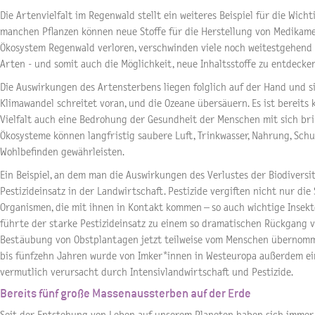
Die Artenvielfalt im Regenwald stellt ein weiteres Beispiel für die Wicht
manchen Pflanzen können neue Stoffe für die Herstellung von Medikam
Ökosystem Regenwald verloren, verschwinden viele noch weitestgehend
Arten - und somit auch die Möglichkeit, neue Inhaltsstoffe zu entdecken
Die Auswirkungen des Artensterbens liegen folglich auf der Hand und si
Klimawandel schreitet voran, und die Ozeane übersäuern. Es ist bereits k
Vielfalt auch eine Bedrohung der Gesundheit der Menschen mit sich br
Ökosysteme können langfristig saubere Luft, Trinkwasser, Nahrung, Sch
Wohlbefinden gewährleisten.
Ein Beispiel, an dem man die Auswirkungen des Verlustes der Biodiversi
Pestizideinsatz in der Landwirtschaft. Pestizide vergiften nicht nur di
Organismen, die mit ihnen in Kontakt kommen – so auch wichtige Insekte
führte der starke Pestizideinsatz zu einem so dramatischen Rückgang v
Bestäubung von Obstplantagen jetzt teilweise vom Menschen übernomm
bis fünfzehn Jahren wurde von Imker*innen in Westeuropa außerdem ei
vermutlich verursacht durch Intensivlandwirtschaft und Pestizide.
Bereits fünf große Massenaussterben auf der Erde