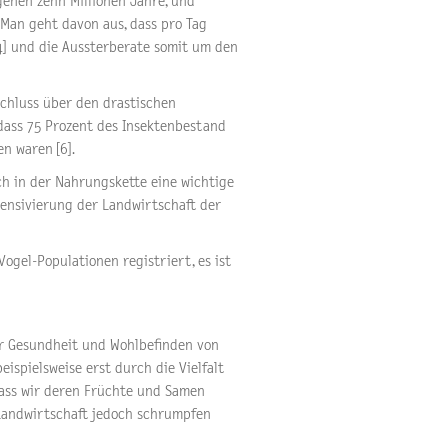
genen zehn Millionen Jahre, und
 Man geht davon aus, dass pro Tag
4] und die Aussterberate somit um den
schluss über den drastischen
dass 75 Prozent des Insektenbestand
n waren [6].
uch in der Nahrungskette eine wichtige
ntensivierung der Landwirtschaft der
ogel-Populationen registriert, es ist
für Gesundheit und Wohlbefinden von
ispielsweise erst durch die Vielfalt
dass wir deren Früchte und Samen
Landwirtschaft jedoch schrumpfen