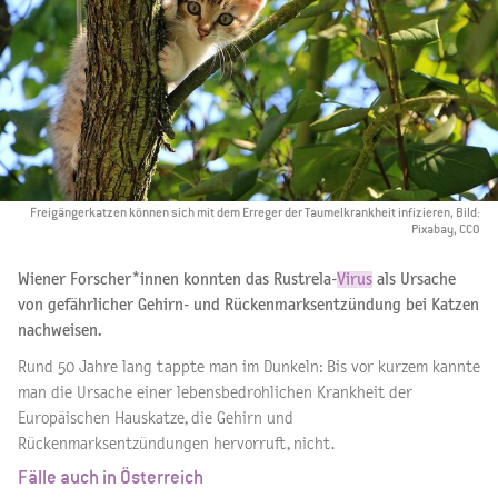
Freigängerkatzen können sich mit dem Erreger der Taumelkrankheit infizieren, Bild:
Pixabay, CCO
Wiener Forscher*innen konnten das Rustrela-
Virus
als Ursache
von gefährlicher Gehirn- und Rückenmarksentzündung bei Katzen
nachweisen.
Rund 50 Jahre lang tappte man im Dunkeln: Bis vor kurzem kannte
man die Ursache einer lebensbedrohlichen Krankheit der
Europäischen Hauskatze, die Gehirn und
Rückenmarksentzündungen hervorruft, nicht.
Fälle auch in Österreich