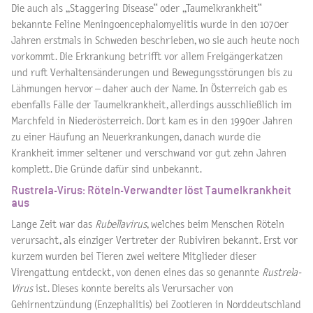
Die auch als „Staggering Disease“ oder „Taumelkrankheit“
bekannte Feline Meningoencephalomyelitis wurde in den 1070er
Jahren erstmals in Schweden beschrieben, wo sie auch heute noch
vorkommt. Die Erkrankung betrifft vor allem Freigängerkatzen
und ruft Verhaltensänderungen und Bewegungsstörungen bis zu
Lähmungen hervor – daher auch der Name. In Österreich gab es
ebenfalls Fälle der Taumelkrankheit, allerdings ausschließlich im
Marchfeld in Niederösterreich. Dort kam es in den 1990er Jahren
zu einer Häufung an Neuerkrankungen, danach wurde die
Krankheit immer seltener und verschwand vor gut zehn Jahren
komplett. Die Gründe dafür sind unbekannt.
Rustrela-Virus: Röteln-Verwandter löst Taumelkrankheit
aus
Lange Zeit war das
Rubellavirus
, welches beim Menschen Röteln
verursacht, als einziger Vertreter der Rubiviren bekannt. Erst vor
kurzem wurden bei Tieren zwei weitere Mitglieder dieser
Virengattung entdeckt, von denen eines das so genannte
Rustrela-
Virus
ist. Dieses konnte bereits als Verursacher von
Gehirnentzündung (Enzephalitis) bei Zootieren in Norddeutschland