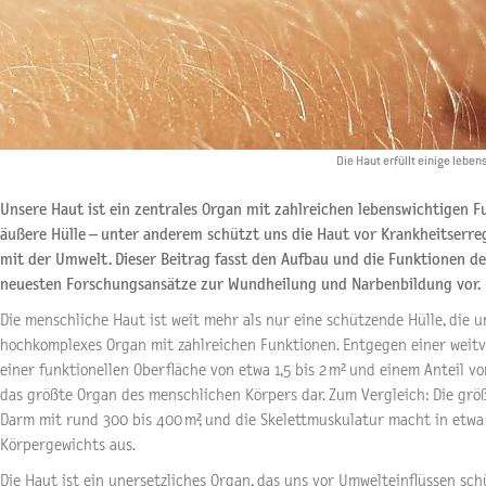
Die Haut erfüllt einige lebe
Unsere Haut ist ein zentrales Organ mit zahlreichen lebenswichtigen Fu
äußere Hülle – unter anderem schützt uns die Haut vor Krankheitser
mit der Umwelt. Dieser Beitrag fasst den Aufbau und die Funktionen d
neuesten Forschungsansätze zur Wundheilung und Narbenbildung vor.
Die menschliche Haut ist weit mehr als nur eine schützende Hülle, die 
hochkomplexes Organ mit zahlreichen Funktionen. Entgegen einer weitv
einer funktionellen Oberfläche von etwa 1,5 bis 2 m² und einem Anteil 
das größte Organ des menschlichen Körpers dar. Zum Vergleich: Die grö
Darm mit rund 300 bis 400 m², und die Skelettmuskulatur macht in etwa
Körpergewichts aus.
Die Haut ist ein unersetzliches Organ, das uns vor Umwelteinflüssen sch