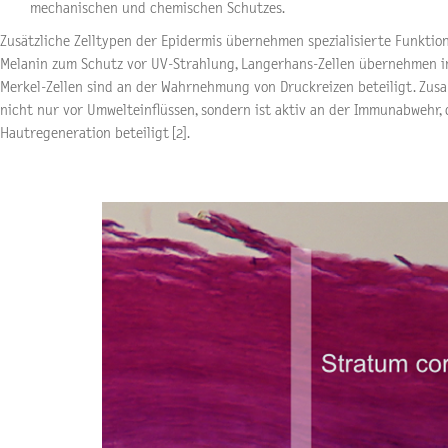
mechanischen und chemischen Schutzes.
Zusätzliche Zelltypen der Epidermis übernehmen spezialisierte Funktio
Melanin zum Schutz vor UV-Strahlung, Langerhans-Zellen übernehmen 
Merkel-Zellen sind an der Wahrnehmung von Druckreizen beteiligt. Zus
nicht nur vor Umwelteinflüssen, sondern ist aktiv an der Immunabwehr, 
Hautregeneration beteiligt [2].