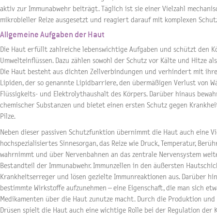
aktiv zur Immunabwehr beiträgt. Täglich ist sie einer Vielzahl mechanis
mikrobieller Reize ausgesetzt und reagiert darauf mit komplexen Schut
Allgemeine Aufgaben der Haut
Die Haut erfüllt zahlreiche lebenswichtige Aufgaben und schützt den 
Umwelteinflüssen. Dazu zählen sowohl der Schutz vor Kälte und Hitze als
Die Haut besteht aus dichten Zellverbindungen und verhindert mit ihre
Lipiden, der so genannte Lipidbarriere, den übermäßigen Verlust von Wä
Flüssigkeits- und Elektrolythaushalt des Körpers. Darüber hinaus bewah
chemischer Substanzen und bietet einen ersten Schutz gegen Krankhei
Pilze.
Neben dieser passiven Schutzfunktion übernimmt die Haut auch eine Viel
hochspezialisiertes Sinnesorgan, das Reize wie Druck, Temperatur, Berü
wahrnimmt und über Nervenbahnen an das zentrale Nervensystem weiterl
Bestandteil der Immunabwehr. Immunzellen in den äußersten Hautschic
Krankheitserreger und lösen gezielte Immunreaktionen aus. Darüber hina
bestimmte Wirkstoffe aufzunehmen – eine Eigenschaft, die man sich etw
Medikamenten über die Haut zunutze macht. Durch die Produktion und 
Drüsen spielt die Haut auch eine wichtige Rolle bei der Regulation de