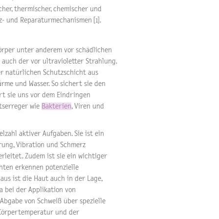
cher, thermischer, chemischer und
z- und Reparaturmechanismen [1].
Körper unter anderem vor schädlichen
 auch der vor ultravioletter Strahlung.
r natürlichen Schutzschicht aus
rme und Wasser. So sichert sie den
rt sie uns vor dem Eindringen
tserreger wie
Bakterien
, Viren und
zahl aktiver Aufgaben. Sie ist ein
hrung, Vibration und Schmerz
eitet. Zudem ist sie ein wichtiger
hten erkennen potenzielle
us ist die Haut auch in der Lage,
a bei der Applikation von
Abgabe von Schweiß über spezielle
r Körpertemperatur und der