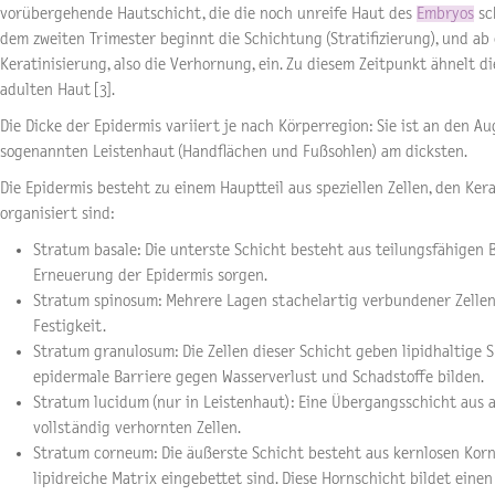
vorübergehende Hautschicht, die die noch unreife Haut des
Embryos
sc
dem zweiten Trimester beginnt die Schichtung (Stratifizierung), und ab
Keratinisierung, also die Verhornung, ein. Zu diesem Zeitpunkt ähnelt d
adulten Haut [3].
Die Dicke der Epidermis variiert je nach Körperregion: Sie ist an den 
sogenannten Leistenhaut (Handflächen und Fußsohlen) am dicksten.
Die Epidermis besteht zu einem Hauptteil aus speziellen Zellen, den Ker
organisiert sind:
Stratum basale: Die unterste Schicht besteht aus teilungsfähigen Ba
Erneuerung der Epidermis sorgen.
Stratum spinosum: Mehrere Lagen stachelartig verbundener Zelle
Festigkeit.
Stratum granulosum: Die Zellen dieser Schicht geben lipidhaltige S
epidermale Barriere gegen Wasserverlust und Schadstoffe bilden.
Stratum lucidum (nur in Leistenhaut): Eine Übergangsschicht aus 
vollständig verhornten Zellen.
Stratum corneum: Die äußerste Schicht besteht aus kernlosen Korneo
lipidreiche Matrix eingebettet sind. Diese Hornschicht bildet einen