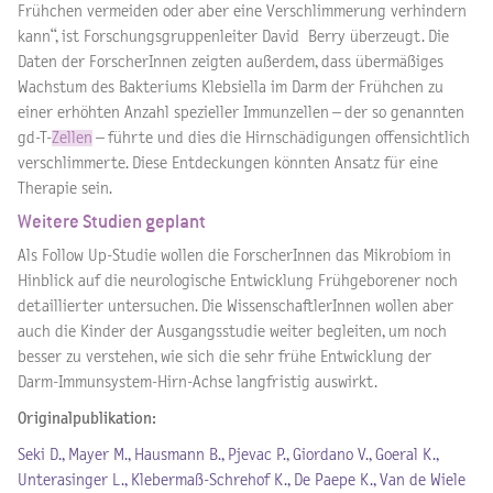
Frühchen vermeiden oder aber eine Verschlimmerung verhindern
kann“, ist Forschungsgruppenleiter David Berry überzeugt. Die
Daten der ForscherInnen zeigten außerdem, dass übermäßiges
Wachstum des Bakteriums Klebsiella im Darm der Frühchen zu
einer erhöhten Anzahl spezieller Immunzellen – der so genannten
gd-T-
Zellen
– führte und dies die Hirnschädigungen offensichtlich
verschlimmerte. Diese Entdeckungen könnten Ansatz für eine
Therapie sein.
Weitere Studien geplant
Als Follow Up-Studie wollen die ForscherInnen das Mikrobiom in
Hinblick auf die neurologische Entwicklung Frühgeborener noch
detaillierter untersuchen. Die WissenschaftlerInnen wollen aber
auch die Kinder der Ausgangsstudie weiter begleiten, um noch
besser zu verstehen, wie sich die sehr frühe Entwicklung der
Darm-Immunsystem-Hirn-Achse langfristig auswirkt.
Originalpublikation:
Seki D., Mayer M., Hausmann B., Pjevac P., Giordano V., Goeral K.,
Unterasinger L., Klebermaß-Schrehof K., De Paepe K., Van de Wiele