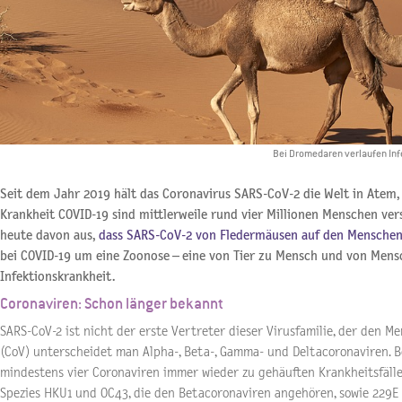
Bei Dromedaren verlaufen Infe
Seit dem Jahr 2019 hält das Coronavirus SARS-CoV-2 die Welt in Atem
Krankheit COVID-19 sind mittlerweile rund vier Millionen Menschen ver
heute davon aus,
dass SARS-CoV-2 von Fledermäusen auf den Mensche
bei COVID-19 um eine Zoonose – eine von Tier zu Mensch und von Mens
Infektionskrankheit.
Coronaviren: Schon länger bekannt
SARS-CoV-2 ist nicht der erste Vertreter dieser Virusfamilie, der den Me
(CoV) unterscheidet man Alpha-, Beta-, Gamma- und Deltacoronaviren. 
mindestens vier Coronaviren immer wieder zu gehäuften Krankheitsfäll
Spezies HKU1 und OC43, die den Betacoronaviren angehören, sowie 229E