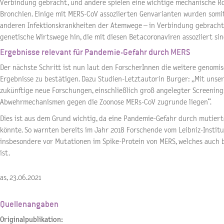
Verbindung gebracht, und andere spielen eine wichtige mechanische Rol
Bronchien. Einige mit MERS-CoV assoziierten Genvarianten wurden somit
anderen Infektionskrankheiten der Atemwege – in Verbindung gebracht.
genetische Wirtswege hin, die mit diesen Betacoronaviren assoziiert sin
Ergebnisse relevant für Pandemie-Gefahr durch MERS
Der nächste Schritt ist nun laut den ForscherInnen die weitere genomis
Ergebnisse zu bestätigen. Dazu Studien-Letztautorin Burger: „Mit unsere
zukünftige neue Forschungen, einschließlich groß angelegter Screenings
Abwehrmechanismen gegen die Zoonose MERs-CoV zugrunde liegen“.
Dies ist aus dem Grund wichtig, da eine Pandemie-Gefahr durch mutier
könnte. So warnten bereits im Jahr 2018 Forschende vom Leibniz-Instit
insbesondere vor Mutationen im Spike-Protein von MERS, welches auch 
ist.
as, 23.06.2021
Quellenangaben
Originalpublikation: