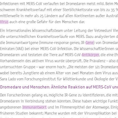
Infektionen mit MERS-CoV verlaufen bei Dromedaren meist mild. Beim M
schweren Krankheitsverlauf mit einer Sterblichkeitsrate von bis zu 35
mittlerweile in mehr als 25 Ländern auf allen Kontinenten außer Australi
Virus
auch eine große Gefahr für den Menschen dar.
Ein internationales Wissenschaftsteam unter Leitung der Vetmeduni Vi
die unterschiedlichen Krankheitsverläufe von MERS. Dazu analysierten 
die Immunantwortgene (immune-response genes; IR-
Gene
) von Dromedar
Emiraten (VAE) bei einer MERS-CoV-Infektion. Die WissenschaftlerInnen 
Dromedaren und testeten die Tiere auf MERS-CoV-
Antikörper
, die eine (
Vorhandensein des aktiven Virus wurde überprüft. Die Prävalenz – also d
untersuchten Gruppe – war enorm hoch: „Die meisten der 121 Dromedare
wobei bereits Jungtiere ab einem Alter von zwei Monaten dem Virus aus
Sara Lado vom Forschungsinstitut für Wildtierkunde und Ökologie der 
Dromedare und Menschen: Ähnliche Reaktion auf MERS-CoV un
Den ForscherInnen gelang es, mögliche IR-Gene zu identifizieren, die mi
Dromedaren in Verbindung stehen könnten. Diese haben wichtige Funkt
angeborenen
Immunantwort
und im Flimmerepithel der Atemwege. Einig
früheren Studien bekannt: Manche wurden mit der Virusreplikation bei