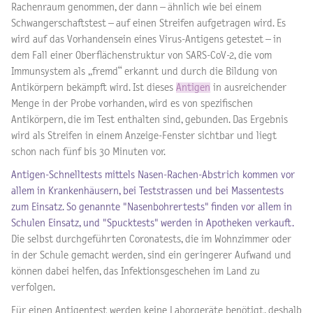
Rachenraum genommen, der dann – ähnlich wie bei einem
Schwangerschaftstest – auf einen Streifen aufgetragen wird. Es
wird auf das Vorhandensein eines Virus-Antigens getestet – in
dem Fall einer Oberflächenstruktur von SARS-CoV-2, die vom
Immunsystem als „fremd“ erkannt und durch die Bildung von
Antikörpern bekämpft wird. Ist dieses
Antigen
in ausreichender
Menge in der Probe vorhanden, wird es von spezifischen
Antikörpern, die im Test enthalten sind, gebunden. Das Ergebnis
wird als Streifen in einem Anzeige-Fenster sichtbar und liegt
schon nach fünf bis 30 Minuten vor.
Antigen-Schnelltests mittels Nasen-Rachen-Abstrich kommen vor
allem in Krankenhäusern, bei Teststrassen und bei Massentests
zum Einsatz. So genannte "Nasenbohrertests" finden vor allem in
Schulen Einsatz, und "Spucktests" werden in Apotheken verkauft.
Die
selbst durchgeführten Coronatests, die im Wohnzimmer oder
in der Schule gemacht werden, sind ein geringerer Aufwand und
können dabei helfen, das Infektionsgeschehen im Land zu
verfolgen.
Für einen Antigentest werden keine Laborgeräte benötigt, deshalb