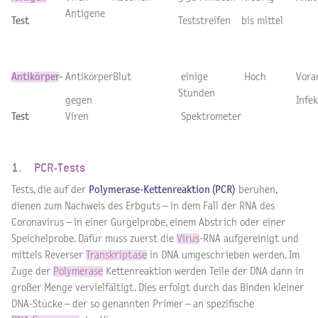
Antigene
Test
Teststreifen
bis mittel
Antikörper
-
Antikörper
Blut
einige
Hoch
Vora
Stunden
gegen
Infe
Test
Viren
Spektrometer
1. PCR-Tests
Tests, die auf der
Polymerase-Kettenreaktion (PCR)
beruhen,
dienen zum Nachweis des Erbguts – in dem Fall der RNA des
Coronavirus – in einer Gurgelprobe, einem Abstrich oder einer
Speichelprobe. Dafür muss zuerst die
Virus
-RNA aufgereinigt und
mittels Reverser
Transkriptase
in DNA umgeschrieben werden. Im
Zuge der
Polymerase
Kettenreaktion werden Teile der DNA dann in
großer Menge vervielfältigt. Dies erfolgt durch das Binden kleiner
DNA-Stücke – der so genannten Primer – an spezifische