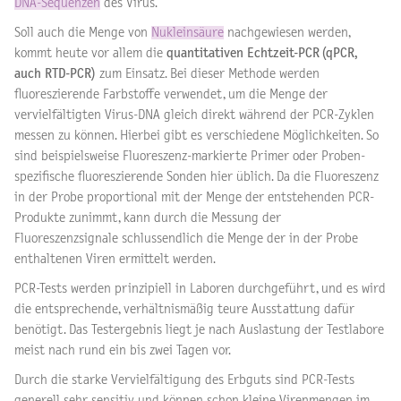
DNA-Sequenzen
des Virus.
Soll auch die Menge von
Nukleinsäure
nachgewiesen werden,
kommt heute vor allem die
quantitativen Echtzeit-PCR (qPCR,
auch RTD-PCR)
zum Einsatz. Bei dieser Methode werden
fluoreszierende Farbstoffe verwendet, um die Menge der
vervielfältigten Virus-DNA gleich direkt während der PCR-Zyklen
messen zu können. Hierbei gibt es verschiedene Möglichkeiten. So
sind beispielsweise Fluoreszenz-markierte Primer oder Proben-
spezifische fluoreszierende Sonden hier üblich. Da die Fluoreszenz
in der Probe proportional mit der Menge der entstehenden PCR-
Produkte zunimmt, kann durch die Messung der
Fluoreszenzsignale schlussendlich die Menge der in der Probe
enthaltenen Viren ermittelt werden.
PCR-Tests werden prinzipiell in Laboren durchgeführt, und es wird
die entsprechende, verhältnismäßig teure Ausstattung dafür
benötigt. Das Testergebnis liegt je nach Auslastung der Testlabore
meist nach rund ein bis zwei Tagen vor.
Durch die starke Vervielfältigung des Erbguts sind PCR-Tests
generell sehr sensitiv und können schon kleine Virenmengen im