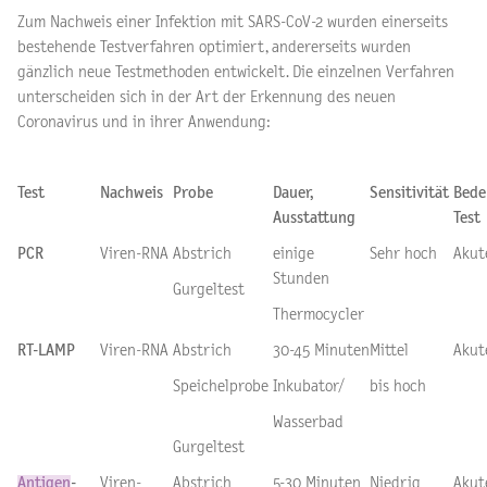
Zum Nachweis einer Infektion mit SARS-CoV-2 wurden einerseits
bestehende Testverfahren optimiert, andererseits wurden
gänzlich neue Testmethoden entwickelt. Die einzelnen Verfahren
unterscheiden sich in der Art der Erkennung des neuen
Coronavirus und in ihrer Anwendung:
Test
Nachweis
Probe
Dauer,
Sensitivität
Bed
Ausstattung
Test
PCR
Viren-RNA
Abstrich
einige
Sehr hoch
Akut
Stunden
Gurgeltest
Thermocycler
RT-LAMP
Viren-RNA
Abstrich
30-45 Minuten
Mittel
Akut
Speichelprobe
Inkubator/
bis hoch
Wasserbad
Gurgeltest
Antigen
-
Viren-
Abstrich
5-30 Minuten
Niedrig
Akut