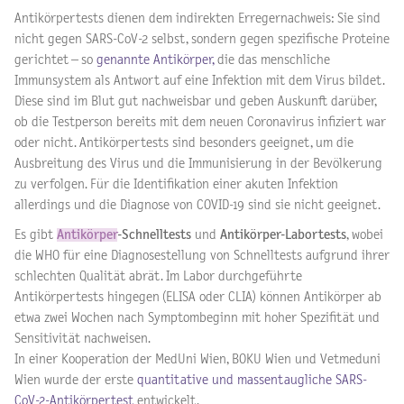
Antikörpertests dienen dem indirekten Erregernachweis: Sie sind
nicht gegen SARS-CoV-2 selbst, sondern gegen spezifische Proteine
gerichtet – so
genannte Antikörper,
die das menschliche
Immunsystem als Antwort auf eine Infektion mit dem Virus bildet.
Diese sind im Blut gut nachweisbar und geben Auskunft darüber,
ob die Testperson bereits mit dem neuen Coronavirus infiziert war
oder nicht. Antikörpertests sind besonders geeignet, um die
Ausbreitung des Virus und die Immunisierung in der Bevölkerung
zu verfolgen. Für die Identifikation einer akuten Infektion
allerdings und die Diagnose von COVID-19 sind sie nicht geeignet.
Es gibt
Antikörper
-Schnelltests
und
Antikörper-Labortests
, wobei
die WHO für eine Diagnosestellung von Schnelltests aufgrund ihrer
schlechten Qualität abrät. Im Labor durchgeführte
Antikörpertests hingegen (ELISA oder CLIA) können Antikörper ab
etwa zwei Wochen nach Symptombeginn mit hoher Spezifität und
Sensitivität nachweisen.
In einer Kooperation der MedUni Wien, BOKU Wien und Vetmeduni
Wien wurde der erste
quantitative und massentaugliche SARS-
CoV-2-Antikörpertest
entwickelt.