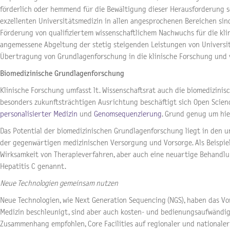
förderlich oder hemmend für die Bewältigung dieser Herausforderung s
exzellenten Universitätsmedizin in allen angesprochenen Bereichen sin
Förderung von qualifiziertem wissenschaftlichem Nachwuchs für die kl
angemessene Abgeltung der stetig steigenden Leistungen von Universi
Übertragung von Grundlagenforschung in die klinische Forschung und v
Biomedizinische Grundlagenforschung
Klinische Forschung umfasst lt. Wissenschaftsrat auch die biomedizinis
besonders zukunftsträchtigen Ausrichtung beschäftigt sich Open Scienc
personalisierter Medizin
und
Genomsequenzierung
. Grund genug um hier
Das Potential der biomedizinischen Grundlagenforschung liegt in den 
der gegenwärtigen medizinischen Versorgung und Vorsorge. Als Beispiel
Wirksamkeit von Therapieverfahren, aber auch eine neuartige Behandlu
Hepatitis C genannt.
Neue Technologien gemeinsam nutzen
Neue Technologien, wie Next Generation Sequencing (NGS), haben das Vo
Medizin beschleunigt, sind aber auch kosten- und bedienungsaufwändig.
Zusammenhang empfohlen, Core Facilities auf regionaler und nationaler