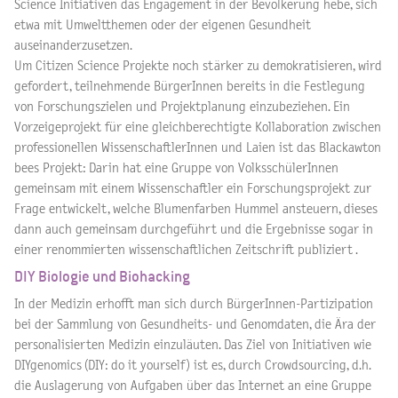
Science Initiativen das Engagement in der Bevölkerung hebe, sich
etwa mit Umweltthemen oder der eigenen Gesundheit
auseinanderzusetzen.
Um Citizen Science Projekte noch stärker zu demokratisieren, wird
gefordert, teilnehmende BürgerInnen bereits in die Festlegung
von Forschungszielen und Projektplanung einzubeziehen. Ein
Vorzeigeprojekt für eine gleichberechtigte Kollaboration zwischen
professionellen WissenschaftlerInnen und Laien ist das Blackawton
bees Projekt: Darin hat eine Gruppe von VolksschülerInnen
gemeinsam mit einem Wissenschaftler ein Forschungsprojekt zur
Frage entwickelt, welche Blumenfarben Hummel ansteuern, dieses
dann auch gemeinsam durchgeführt und die Ergebnisse sogar in
einer renommierten wissenschaftlichen Zeitschrift publiziert .
DIY Biologie und Biohacking
In der Medizin erhofft man sich durch BürgerInnen-Partizipation
bei der Sammlung von Gesundheits- und Genomdaten, die Ära der
personalisierten Medizin einzuläuten. Das Ziel von Initiativen wie
DIYgenomics (DIY: do it yourself) ist es, durch Crowdsourcing, d.h.
die Auslagerung von Aufgaben über das Internet an eine Gruppe