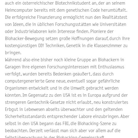
auch ein österreichischer Biotechnikstudent an, der an seinem
Heimcomputer bereits mit dem genetischen Code herumtüftelt.
Die erfolgreiche Finanzierung ermöglicht nun den Realitätstest
von Ideen, die in üblichen Forschungsstätten wie Universitäten
oder Industrielaboren kein Interesse finden. Pioniere der
Biohacker-Bewegung setzen große Hoffnungen darauf, durch ihre
kostengünstigen DIY Techniken, Genetik in die Klassenzimmer zu
bringen.
Während also eine bisher noch kleine Gruppe an Biohackern in
Garagen ihre eigenen Forschungsinteressen mit Enthusiasmus
verfolgt, wurden bereits Bedenken geäußert, dass durch
computergenerierte Gene neue, eventuell sogar gefährliche
Organismen entwickelt und in die Umwelt gebracht werden
könnten. Im Gegensatz zu den USA ist es in Europa aufgrund der
strengeren Gentechnik-Gesetze nicht erlaubt, neu konstruiertes
Erbgut in Lebewesen abseits überwachter und den geltenden
Sicherheitsstandards entsprechender Labore einzubringen. Aber
selbst in den USA begann das FBI, die Biohacking-Szene zu
beobachten. Derzeit verlässt man sich aber vor allem auf die
Selbstüberwachung in der Biohacking-Gemeinschaft.