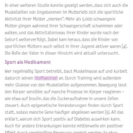
In einer weiteren Studie konnte gezeigt werden, dass sich auch die
Muskelzellen von Ungeborenen im Mutterleib sich die sportliche
Aktivität ihrer Mütter „merken“: Mehr als 5.000 schwangere
Mütter gingen während ihrer Schwangerschaft schwimmen oder
walken, und das Aktivitätsniveau ihrer Kinder wurde nach der
Geburt weiterverfolgt. Dabei kam heraus, dass die Kinder von
sportlichen Müttern auch selbst in ihrer Jugend aktiver waren [4].
Die Rolle der Väter in dieser Hinsicht wird aktuell untersucht.
Sport als Medikament
Wer regelmäßig Sport betreibt, baut Muskelmasse auf und kurbelt
dadurch seinen
Stoffwechsel
an. Durch Training wird außerdem
mehr Glukose von den Muskelzellen aufgenommen. Bewegung lässt
den Körper sensibler auf manche Prozesse im Körper reagieren –
wie etwa auf Insulin, das die Zuckeraufnahme in unsere Zellen
steuert. Auch epigenetische Veränderungen finden durch Sport
statt, sodass manche Gene häufiger abgelesen werden [5]. All das
erklärt, warum sich Sport positiv auf Diabetes auswirken kann.
Auch für andere Erkrankungen konnte mittlerweile ein positiver
Effekt durch regelmäßige Bewegung gezeigt werden: So etwa