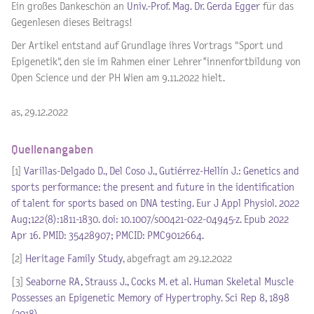
Ein großes Dankeschön an
Univ.-Prof. Mag. Dr. Gerda Egger
für das
Gegenlesen dieses Beitrags!
Der Artikel entstand auf Grundlage ihres Vortrags "
Sport und
Epigenetik", den sie im Rahmen einer Lehrer*innenfortbildung von
Open Science und der PH Wien am 9.11.2022 hielt.
as, 29.12.2022
Quellenangaben
[1]
Varillas-Delgado D., Del Coso J., Gutiérrez-Hellín J.: Genetics and
sports performance: the present and future in the identification
of talent for sports based on DNA testing. Eur J Appl Physiol. 2022
Aug;122(8):1811-1830. doi: 10.1007/s00421-022-04945-z. Epub 2022
Apr 16. PMID: 35428907; PMCID: PMC9012664.
[2]
Heritage Family Study
, abgefragt am 29.12.2022
[3]
Seaborne RA, Strauss J., Cocks M. et al. Human Skeletal Muscle
Possesses an Epigenetic Memory of Hypertrophy. Sci Rep 8, 1898