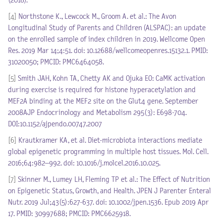
(2018).
[4]
Northstone K., Lewcock M., Groom A. et al.: The Avon
Longitudinal Study of Parents and Children (ALSPAC): an update
on the enrolled sample of index children in 2019. Wellcome Open
Res. 2019 Mar 14;4:51. doi: 10.12688/wellcomeopenres.15132.1. PMID:
31020050; PMCID: PMC6464058.
[5]
Smith JAH, Kohn TA, Chetty AK and Ojuka EO: CaMK activation
during exercise is required for histone hyperacetylation and
MEF2A binding at the MEF2 site on the Glut4 gene. September
2008AJP Endocrinology and Metabolism 295(3): E698-704.
DOI:10.1152/ajpendo.00747.2007
[6]
Krautkramer KA, et al. Diet-microbiota interactions mediate
global epigenetic programming in multiple host tissues. Mol. Cell.
2016;64:982–992. doi: 10.1016/j.molcel.2016.10.025.
[7]
Skinner M., Lumey LH, Fleming TP et al.: The Effect of Nutrition
on Epigenetic Status, Growth, and Health. JPEN J Parenter Enteral
Nutr. 2019 Jul;43(5):627-637. doi: 10.1002/jpen.1536. Epub 2019 Apr
17. PMID: 30997688; PMCID: PMC6625918.