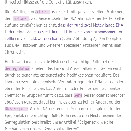
Umwelteinflüsse auf die Genaktivität auswirken.
Die DNA liegt im
Zellkern
assoziiert mit ganz speziellen Proteinen,
den
Histonen
, vor. Diese wickeln die DNA ähnlich einer Perlenkette
auf und ermöglichen es erst,
dass der rund zwei Meter lange DNA-
Faden einer Zelle äußerst kompakt in Form von Chromosomen im
Zellkern verpackt werden kann
(siehe Abbildung 2).
Den Komplex
aus DNA, Histonen und weiteren speziellen Proteinen nennt man
Chromatin.
Heute weiß man, dass die Histone eine wichtige Rolle bei der
Genregulation
spielen: Das Ein- und Ausschalten von Genen wird
durch so genannte epigenetische Modifikationen reguliert. Das
können reversible chemische Veränderungen der DNA selbst oder
eben der Histone sein. Das Anheften oder Entfernen bestimmter
chemischer Gruppen führt dazu, dass
Gene
besser oder schlechter
abgelesen werden, dabei kommt es aber zu keiner Änderung der
DNA-Sequenz
. Auch RNA-gesteuerte Mechanismen spielen in der
Epigenetik eine wichtige Rolle. Näheres zu den Mechanismen der
Genregulation beschreibt unser Artikel "Epigenetik: Welche
Mechanismen unsere Gene kontrollieren".