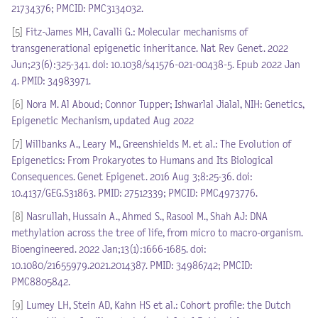
21734376; PMCID: PMC3134032.
[5]
Fitz-James MH, Cavalli G.: Molecular mechanisms of
transgenerational epigenetic inheritance. Nat Rev Genet. 2022
Jun;23(6):325-341. doi: 10.1038/s41576-021-00438-5. Epub 2022 Jan
4. PMID: 34983971.
[6]
Nora M. Al Aboud; Connor Tupper; Ishwarlal Jialal, NIH: Genetics,
Epigenetic Mechanism, updated Aug 2022
[7]
Willbanks A., Leary M., Greenshields M. et al.: The Evolution of
Epigenetics: From Prokaryotes to Humans and Its Biological
Consequences. Genet Epigenet. 2016 Aug 3;8:25-36. doi:
10.4137/GEG.S31863. PMID: 27512339; PMCID: PMC4973776.
[8]
Nasrullah, Hussain A., Ahmed S., Rasool M., Shah AJ: DNA
methylation across the tree of life, from micro to macro-organism.
Bioengineered. 2022 Jan;13(1):1666-1685. doi:
10.1080/21655979.2021.2014387. PMID: 34986742; PMCID:
PMC8805842.
[9]
Lumey LH, Stein AD, Kahn HS et al.: Cohort profile: the Dutch