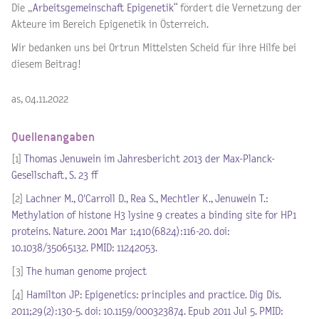
Die „
Arbeitsgemeinschaft Epigenetik
“ fördert die Vernetzung der
Akteure im Bereich Epigenetik in Österreich.
Wir bedanken uns bei Ortrun Mittelsten Scheid für ihre Hilfe bei
diesem Beitrag!
as, 04.11.2022
Quellenangaben
[1]
Thomas Jenuwein im Jahresbericht 2013 der Max-Planck-
Gesellschaft, S. 23 ff
[2]
Lachner M., O'Carroll D., Rea S., Mechtler K., Jenuwein T.:
Methylation of histone H3 lysine 9 creates a binding site for HP1
proteins. Nature. 2001 Mar 1;410(6824):116-20. doi:
10.1038/35065132. PMID: 11242053.
[3]
The human genome project
[4]
Hamilton JP: Epigenetics: principles and practice. Dig Dis.
2011;29(2):130-5. doi: 10.1159/000323874. Epub 2011 Jul 5. PMID: