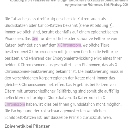
Abbildung 3: Die Fellfarbe der dreifärbigen weiblichen Glückskatzen beruht auf einem
epigenetischen Phänomen, Bild: Pixabay, CCO
Die Tatsache, dass dreifarbig gescheckte Katzen, auch als
Glückskatzen oder Calico-Katzen bekannt (siehe Abbildung 3),
immer weiblich sind, beruht ebenfalls auf einem epigenetischen
Phänomen. Das
Gen
für die rötliche oder schwarze Fellfarbe von
Katzen befindet sich auf dem
X-Chromosom
. Weibliche Tiere
besitzen zwei X-Chromosomen mit je einem Gen für die Fellfarbe
besitzen, und während der Embryonalentwicklung wird eines ihrer
beiden X-Chromosomen ausgeschaltet – ein Phänomen, das als X-
Chromosomen-Inaktivierung bekannt ist. Die Inaktivierung muss in
den verschiedenen Körperregionen der Katze nicht immer das
gleiche X-Chromosomen betreffen. Das Ergebnis bei Katzen von
Eltern mit unterschiedlicher Fellfärbung sind somit die auffällig
gefleckten dreifärbigen Glückskatzen. Da Kater nur ein X-
Chromosom
haben, ist dies bei ihnen grundsätzlich nicht möglich.
Die Farbgebung der rot-schwarz gemusterten weiblichen
Schildpatt-Katzen ist auf dassselbe Prinzip zurückzuführen.
Epigenetik bei Pflanzen