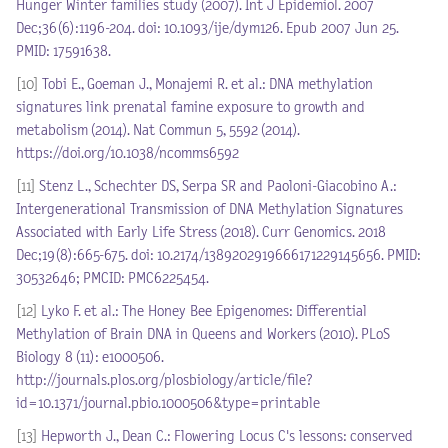
Hunger Winter families study (2007). Int J Epidemiol. 2007
Dec;36(6):1196-204. doi: 10.1093/ije/dym126. Epub 2007 Jun 25.
PMID: 17591638.
[10]
Tobi E., Goeman J., Monajemi R. et al.: DNA methylation
signatures link prenatal famine exposure to growth and
metabolism (2014). Nat Commun 5, 5592 (2014).
https://doi.org/10.1038/ncomms6592
[11]
Stenz L., Schechter DS, Serpa SR and Paoloni-Giacobino A.:
Intergenerational Transmission of DNA Methylation Signatures
Associated with Early Life Stress (2018). Curr Genomics. 2018
Dec;19(8):665-675. doi: 10.2174/1389202919666171229145656. PMID:
30532646; PMCID: PMC6225454.
[12]
Lyko F. et al.: The Honey Bee Epigenomes: Differential
Methylation of Brain DNA in Queens and Workers (2010). PLoS
Biology 8 (11): e1000506.
http://journals.plos.org/plosbiology/article/file?
id=10.1371/journal.pbio.1000506&type=printable
[13]
Hepworth J., Dean C.: Flowering Locus C's lessons: conserved