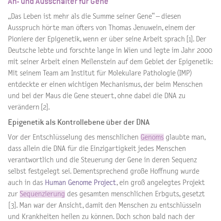
An- und Ausschalter für Gene
„Das Leben ist mehr als die Summe seiner Gene“ – diesen
Ausspruch hörte man öfters von Thomas Jenuwein, einem der
Pioniere der Epigenetik, wenn er über seine Arbeit sprach [1]. Der
Deutsche lebte und forschte lange in Wien und legte im Jahr 2000
mit seiner Arbeit einen Meilenstein auf dem Gebiet der Epigenetik:
Mit seinem Team am Institut für Molekulare Pathologie (IMP)
entdeckte er einen wichtigen Mechanismus, der beim Menschen
und bei der Maus die Gene steuert, ohne dabei die DNA zu
verändern [2].
Epigenetik als Kontrollebene über der DNA
Vor der Entschlüsselung des menschlichen
Genoms
glaubte man,
dass allein die DNA für die Einzigartigkeit jedes Menschen
verantwortlich und die Steuerung der Gene in deren Sequenz
selbst festgelegt sei. Dementsprechend große Hoffnung wurde
auch in das
Human Genome Project
, ein groß angelegtes Projekt
zur
Sequenzierung
des gesamten menschlichen Erbguts, gesetzt
[3]. Man war der Ansicht, damit den Menschen zu entschlüsseln
und Krankheiten heilen zu können. Doch schon bald nach der