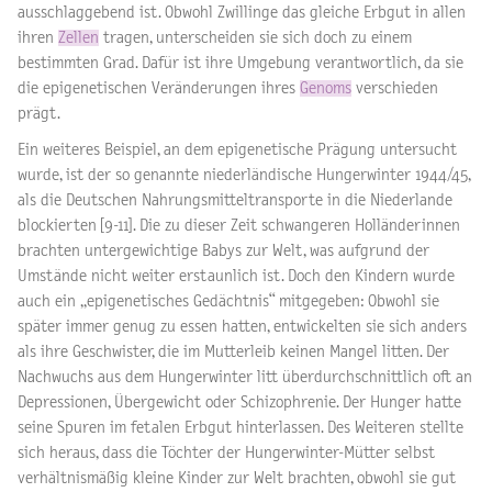
ausschlaggebend ist. Obwohl Zwillinge das gleiche Erbgut in allen
ihren
Zellen
tragen, unterscheiden sie sich doch zu einem
bestimmten Grad. Dafür ist ihre Umgebung verantwortlich, da sie
die epigenetischen Veränderungen ihres
Genoms
verschieden
prägt.
Ein weiteres Beispiel, an dem epigenetische Prägung untersucht
wurde, ist der so genannte niederländische Hungerwinter 1944/45,
als die Deutschen Nahrungsmitteltransporte in die Niederlande
blockierten [9-11]. Die zu dieser Zeit schwangeren Holländerinnen
brachten untergewichtige Babys zur Welt, was aufgrund der
Umstände nicht weiter erstaunlich ist. Doch den Kindern wurde
auch ein „epigenetisches Gedächtnis“ mitgegeben: Obwohl sie
später immer genug zu essen hatten, entwickelten sie sich anders
als ihre Geschwister, die im Mutterleib keinen Mangel litten. Der
Nachwuchs aus dem Hungerwinter litt überdurchschnittlich oft an
Depressionen, Übergewicht oder Schizophrenie. Der Hunger hatte
seine Spuren im fetalen Erbgut hinterlassen. Des Weiteren stellte
sich heraus, dass die Töchter der Hungerwinter-Mütter selbst
verhältnismäßig kleine Kinder zur Welt brachten, obwohl sie gut