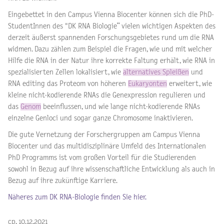
Eingebettet in den Campus Vienna Biocenter können sich die PhD-
StudentInnen des "DK RNA Biologie“ vielen wichtigen Aspekten des
derzeit äußerst spannenden Forschungsgebietes rund um die RNA
widmen. Dazu zählen zum Beispiel die Fragen, wie und mit welcher
Hilfe die RNA in der Natur ihre korrekte Faltung erhält, wie RNA in
spezialisierten Zellen lokalisiert, wie
alternatives Spleißen
und
RNA editing das Proteom von höheren
Eukaryonten
erweitert, wie
kleine nicht-kodierende RNAs die Genexpression regulieren und
das
Genom
beeinflussen, und wie lange nicht-kodierende RNAs
einzelne Genloci und sogar ganze Chromosome inaktivieren.
Die gute Vernetzung der Forschergruppen am Campus Vienna
Biocenter und das multidisziplinäre Umfeld des Internationalen
PhD Programms ist vom großen Vorteil für die Studierenden
sowohl in Bezug auf ihre wissenschaftliche Entwicklung als auch in
Bezug auf ihre zukünftige Karriere.
Näheres zum DK RNA-Biologie finden Sie hier.
cp, 10.12.2021