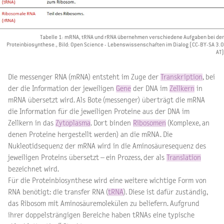
Tabelle 1: mRNA, tRNA und rRNA übernehmen verschiedene Aufgaben bei der
Proteinbiosynthese., Bild: Open Science - Lebenswissenschaften im Dialog (CC-BY-SA 3.0
AT)
Die messenger RNA (mRNA) entsteht im Zuge der
Transkription
, bei
der die Information der jeweiligen
Gene
der DNA im
Zellkern
in
mRNA übersetzt wird. Als Bote (messenger) überträgt die mRNA
die Information für die jeweiligen Proteine aus der DNA im
Zellkern in das
Zytoplasma
. Dort binden
Ribosomen
(Komplexe, an
denen Proteine hergestellt werden) an die mRNA. Die
Nukleotidsequenz der mRNA wird in die Aminosäuresequenz des
jeweiligen Proteins übersetzt – ein Prozess, der als
Translation
bezeichnet wird.
Für die Proteinbiosynthese wird eine weitere wichtige Form von
RNA benötigt: die transfer RNA (
tRNA
). Diese ist dafür zuständig,
das Ribosom mit Aminosäuremolekülen zu beliefern. Aufgrund
ihrer doppelsträngigen Bereiche haben tRNAs eine typische