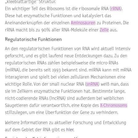
„kleeblattartige“ Struktur.
Ein wichtiger Teil des Ribosoms ist die ribosomale RNA (
rRNA
).
Diese hat enzymatische Funktionen und katalysiert das
Aneinanderknüpfen der einzelnen
Aminosäuren
zu Proteinen. Die
rRNA macht bis zu 90% aller RNA-Moleküle einer
Zelle
aus.
Regulatorische Funktionen
An den regulatorischen Funktionen von RNA wird aktuell intensiv
geforscht, und es gibt laufend neue Entdeckungen dazu. Zu den
regulatorischen RNAs zählen beispielsweise die micro-RNAs
(miRNA), die bereits seit 1993 bekannt sind. miRNA kann mit mRNA
interagieren und spielt bei vielen zellulären Mechanismen eine
wichtige Rolle. Von der small nuclear RNA (
snRNA
) weiß man, dass
sie im Zellkern enzymatische Funktionen hat. Bestimmte lange,
nicht-codierende RNAs (lncRNA) sind außerdem bei weiblichen
Säugetieren dafür verantwortlich, eine Kopie des
X-Chromosoms
stillzulegen, um eine Überfunktion der Gene zu verhindern.
Weitere Informationen zu aktueller Forschung und Entwicklung
auf dem Gebiet der RNA gibt es
hier
.