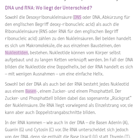
DNA und RNA: Wo liegt der Unterschied?
Sowohl die Desoxyribonukleinsäure (
DNS
oder DNA, Abkürzung für
den englischen Begriff deoxy-ribonucleic acid) als auch die
Ribonukleinsäure (RNS oder RNA für den englischen Begriff
ribonucleic acid) zählen zu den Nukleinsäuren. Bei beiden handelt
es sich um Makromoleküle, die aus einzelnen Bausteinen, den
Nukleotiden
, bestehen. Nukleotide können vom Körper selbst
aufgebaut und zu langen Ketten verknüpft werden. Im Fall der DNA
bilden die Nukleotide eine Doppelhelix, bei der RNA handelt es sich
– mit wenigen Ausnahmen – um eine einfache Helix.
Sowohl bei der DNA als auch bei der RNA besteht jedes Nukleotid
aus einem
Basen
-, einem Zucker- und einem Phosphatteil. Der
Zucker- und Phosphatteil bilden dabei das sogenannte „Rückgrat“
der Nukleinsäure. Die RNA liegt vorwiegend als Einzelstrang vor, sie
kann aber auch Doppelstrangabschnitte bilden.
In der RNA kommen – wie auch in der DNA – die Basen Adenin (A),
Guanin (G) und Cytosin (C) vor. Die RNA unterscheidet sich jedoch
von der DNA, denn sie enthält die Base Uracil (U) statt Thymin (T).