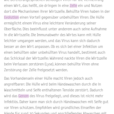
einen Wirt, das heißt, sie dringen in eine
Zelle
ein und Nutzen
dort die Mechanismen ihrer Wirtszelle. Behüllte Viren haben in der
Evolution
einen Vorteil gegenüber unbehüllten Viren: Die Hülle
ermöglicht einem Virus eine leichtere Veränderung seiner
Oberfläche. Dies beeinflusst unter anderem auch seine Aufnahme
in die Wirtszelle. Die Immunabwehr des Wirtes kann mit Hülle
leichter umgangen werden, und das Virus kann sich dadurch
besser an den Wirt anpassen. Ob es sich bei einer Infektion um
einen behüllten oder unbehüllten Virus handelt, bestimmt auch
das Schicksal der Wirtszelle: Während nackte Viren die Wirtszelle
beim Verlassen zerstören (Lyse), können behüllte Viren ohne
Zerstörung der Zelle freigesetzt werden.
Das Vorhandensein einer Hülle macht Viren jedoch auch
angreifbarer: Die Hülle wird beim Händewaschen durch die in
Waschmitteln und Seife enthaltenen Tenside zerstört. Dadurch
wird das
Genom
des Virus freigelegt, und dieses ist nicht mehr
infektiös. Daher kann man sich durch Händewaschen mit Seife gut
vor Viren schützen. Empfohlen wird gründliches Einseifen der
Hände für rund 30 Sekunden und anschließendes Abwaschen mit