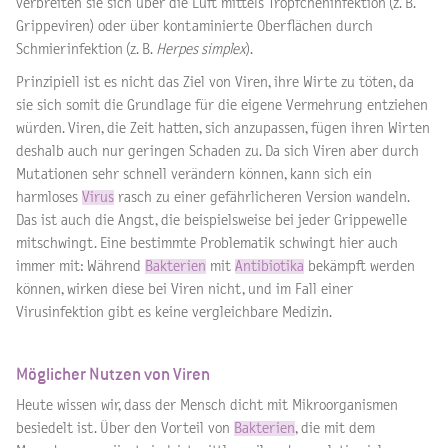
verbreiten sie sich über die Luft mittels Tröpfcheninfektion (z. B.
Grippeviren) oder über kontaminierte Oberflächen durch
Schmierinfektion (z. B.
Herpes simplex
).
Prinzipiell ist es nicht das Ziel von Viren, ihre Wirte zu töten, da
sie sich somit die Grundlage für die eigene Vermehrung entziehen
würden. Viren, die Zeit hatten, sich anzupassen, fügen ihren Wirten
deshalb auch nur geringen Schaden zu. Da sich Viren aber durch
Mutationen sehr schnell verändern können, kann sich ein
harmloses
Virus
rasch zu einer gefährlicheren Version wandeln.
Das ist auch die Angst, die beispielsweise bei jeder Grippewelle
mitschwingt. Eine bestimmte Problematik schwingt hier auch
immer mit: Während
Bakterien
mit
Antibiotika
bekämpft werden
können, wirken diese bei Viren nicht, und im Fall einer
Virusinfektion gibt es keine vergleichbare Medizin.
Möglicher Nutzen von Viren
Heute wissen wir, dass der Mensch dicht mit Mikroorganismen
besiedelt ist. Über den Vorteil von
Bakterien
, die mit dem