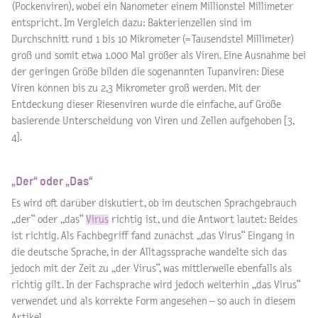
(Pockenviren), wobei ein Nanometer einem Millionstel Millimeter
entspricht. Im Vergleich dazu: Bakterienzellen sind im
Durchschnitt rund 1 bis 10 Mikrometer (=Tausendstel Millimeter)
groß und somit etwa 1.000 Mal größer als Viren. Eine Ausnahme bei
der geringen Größe bilden die sogenannten Tupanviren: Diese
Viren können bis zu 2,3 Mikrometer groß werden. Mit der
Entdeckung dieser Riesenviren wurde die einfache, auf Größe
basierende Unterscheidung von Viren und Zellen aufgehoben [3,
4].
„Der“ oder „Das“
Es wird oft darüber diskutiert, ob im deutschen Sprachgebrauch
„der“ oder „das“
Virus
richtig ist, und die Antwort lautet: Beides
ist richtig. Als Fachbegriff fand zunächst „das Virus“ Eingang in
die deutsche Sprache, in der Alltagssprache wandelte sich das
jedoch mit der Zeit zu „der Virus“, was mittlerweile ebenfalls als
richtig gilt. In der Fachsprache wird jedoch weiterhin „das Virus“
verwendet und als korrekte Form angesehen – so auch in diesem
Artikel.