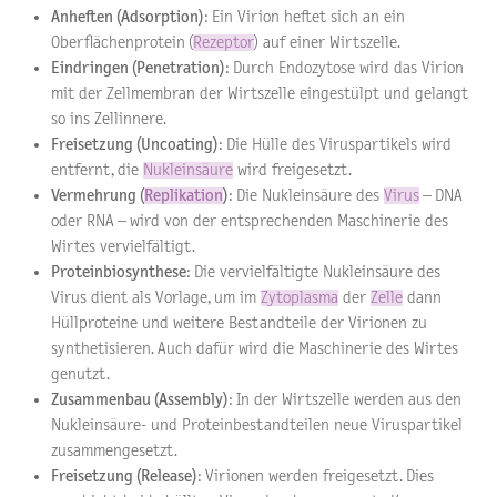
Anheften (Adsorption)
: Ein Virion heftet sich an ein
Oberflächenprotein (
Rezeptor
) auf einer Wirtszelle.
Eindringen (Penetration)
: Durch Endozytose wird das Virion
mit der Zellmembran der Wirtszelle eingestülpt und gelangt
so ins Zellinnere.
Freisetzung (Uncoating)
: Die Hülle des Viruspartikels wird
entfernt, die
Nukleinsäure
wird freigesetzt.
Vermehrung (
Replikation
)
: Die Nukleinsäure des
Virus
– DNA
oder RNA – wird von der entsprechenden Maschinerie des
Wirtes vervielfältigt.
Proteinbiosynthese
: Die vervielfältigte Nukleinsäure des
Virus dient als Vorlage, um im
Zytoplasma
der
Zelle
dann
Hüllproteine und weitere Bestandteile der Virionen zu
synthetisieren. Auch dafür wird die Maschinerie des Wirtes
genutzt.
Zusammenbau (Assembly)
: In der Wirtszelle werden aus den
Nukleinsäure- und Proteinbestandteilen neue Viruspartikel
zusammengesetzt.
Freisetzung (Release)
: Virionen werden freigesetzt. Dies