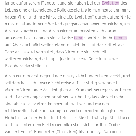
lange auf unserem Planeten, und sie haben bei der
Evolution
des
Lebens eine entscheidende Rolle gespielt. Wie man heute annimmt,
haben Viren und ihre Wirte eine „Ko-Evolution“ durchlaufen: Wirte
mussten ständig neue Verteidigungsmechanismen entwickeln, um
Viren abzuwehren, und Viren wiederum mussten sich daran
anpassen. Dazu nahmen sie teilweise
Gene
vom Wirt in ihr
Genom
auf. Aber auch Wirtszellen eigneten sich im Lauf der Zeit virale
Gene an. Es wird vermutet, dass Viren, die sich schnell
weiterentwickeln, die Haupt-Quelle für neue Gene in unserer
Biosphäre darstellen [1].
Viren wurden erst gegen Ende des 19. Jahrhunderts entdeckt, und
seitdem hat sich unsere Sichtweise auf sie stetig verändert.
Wurden Viren lange Zeit lediglich als Krankheitserreger von Tieren
und Pflanzen angesehen, so wissen wir heute, dass sie viel mehr
sind als nur das: Viren kommen überall vor und wurden
mittlerweile als die am häufigsten vorkommenden biologischen
Einheiten auf der Erde identifiziert [2]. Sie sind winzige Strukturen
und nur unter dem Elektronenmikroskop sichtbar. Ihre Größe
variiert von 16 Nanometer (Circoviren) bis rund 350 Nanometer