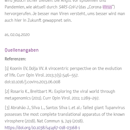
wird jedoch sicher bleiben: Die Angst vor Epidemien und
Pandemien, wie aktuell durch
SARS-CoV-2
(das „Corona-
Virus
“)
hervorgerufen. Je besser man Viren versteht, ums besser wird man
auch hier in Zukunft gewappnet sein.
as, 02.04.2020
Quellenangaben
Referenzen:
[1] Koonin EV, Dolja VV. A virocentric perspective on the evolution
of life. Curr Opin Virol. 2013;3(5):546–557.
doi:10.1016/j.coviro.2013.06.008
[2] Rosario K., Breitbart M.: Exploring the viral world through
metagenomics (2011). Curr Opin Virol. 2011; 1:289–297.
[3] Abrahão J., Silva L., Santos Silva L.et al.: Tailed giant Tupanvirus
possesses the most complete translational apparatus of the known
virosphere (2018). Nat Commun 9, 749 (2018).
https://doi.org/10.1038/s41467-018-03168-1