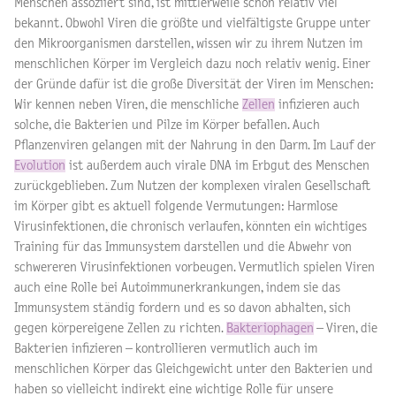
Menschen assoziiert sind, ist mittlerweile schon relativ viel
bekannt. Obwohl Viren die größte und vielfältigste Gruppe unter
den Mikroorganismen darstellen, wissen wir zu ihrem Nutzen im
menschlichen Körper im Vergleich dazu noch relativ wenig. Einer
der Gründe dafür ist die große Diversität der Viren im Menschen:
Wir kennen neben Viren, die menschliche
Zellen
infizieren auch
solche, die Bakterien und Pilze im Körper befallen. Auch
Pflanzenviren gelangen mit der Nahrung in den Darm. Im Lauf der
Evolution
ist außerdem auch virale DNA im Erbgut des Menschen
zurückgeblieben. Zum Nutzen der komplexen viralen Gesellschaft
im Körper gibt es aktuell folgende Vermutungen: Harmlose
Virusinfektionen, die chronisch verlaufen, könnten ein wichtiges
Training für das Immunsystem darstellen und die Abwehr von
schwereren Virusinfektionen vorbeugen. Vermutlich spielen Viren
auch eine Rolle bei Autoimmunerkrankungen, indem sie das
Immunsystem ständig fordern und es so davon abhalten, sich
gegen körpereigene Zellen zu richten.
Bakteriophagen
– Viren, die
Bakterien infizieren – kontrollieren vermutlich auch im
menschlichen Körper das Gleichgewicht unter den Bakterien und
haben so vielleicht indirekt eine wichtige Rolle für unsere