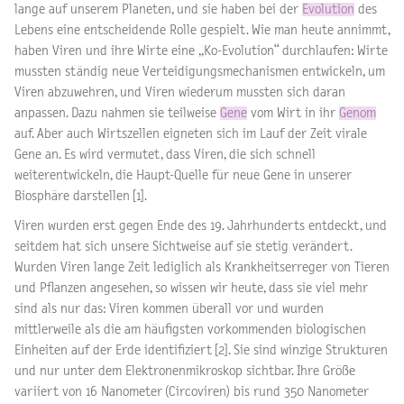
lange auf unserem Planeten, und sie haben bei der
Evolution
des
Lebens eine entscheidende Rolle gespielt. Wie man heute annimmt,
haben Viren und ihre Wirte eine „Ko-Evolution“ durchlaufen: Wirte
mussten ständig neue Verteidigungsmechanismen entwickeln, um
Viren abzuwehren, und Viren wiederum mussten sich daran
anpassen. Dazu nahmen sie teilweise
Gene
vom Wirt in ihr
Genom
auf. Aber auch Wirtszellen eigneten sich im Lauf der Zeit virale
Gene an. Es wird vermutet, dass Viren, die sich schnell
weiterentwickeln, die Haupt-Quelle für neue Gene in unserer
Biosphäre darstellen [1].
Viren wurden erst gegen Ende des 19. Jahrhunderts entdeckt, und
seitdem hat sich unsere Sichtweise auf sie stetig verändert.
Wurden Viren lange Zeit lediglich als Krankheitserreger von Tieren
und Pflanzen angesehen, so wissen wir heute, dass sie viel mehr
sind als nur das: Viren kommen überall vor und wurden
mittlerweile als die am häufigsten vorkommenden biologischen
Einheiten auf der Erde identifiziert [2]. Sie sind winzige Strukturen
und nur unter dem Elektronenmikroskop sichtbar. Ihre Größe
variiert von 16 Nanometer (Circoviren) bis rund 350 Nanometer