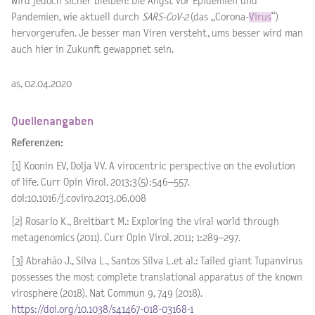
wird jedoch sicher bleiben: Die Angst vor Epidemien und
Pandemien, wie aktuell durch
SARS-CoV-2
(das „Corona-
Virus
“)
hervorgerufen. Je besser man Viren versteht, ums besser wird man
auch hier in Zukunft gewappnet sein.
as, 02.04.2020
Quellenangaben
Referenzen:
[1] Koonin EV, Dolja VV. A virocentric perspective on the evolution
of life. Curr Opin Virol. 2013;3(5):546–557.
doi:10.1016/j.coviro.2013.06.008
[2] Rosario K., Breitbart M.: Exploring the viral world through
metagenomics (2011). Curr Opin Virol. 2011; 1:289–297.
[3] Abrahão J., Silva L., Santos Silva L.et al.: Tailed giant Tupanvirus
possesses the most complete translational apparatus of the known
virosphere (2018). Nat Commun 9, 749 (2018).
https://doi.org/10.1038/s41467-018-03168-1