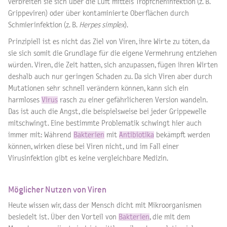
verbreiten sie sich über die Luft mittels Tröpfcheninfektion (z. B.
Grippeviren) oder über kontaminierte Oberflächen durch
Schmierinfektion (z. B.
Herpes simplex
).
Prinzipiell ist es nicht das Ziel von Viren, ihre Wirte zu töten, da
sie sich somit die Grundlage für die eigene Vermehrung entziehen
würden. Viren, die Zeit hatten, sich anzupassen, fügen ihren Wirten
deshalb auch nur geringen Schaden zu. Da sich Viren aber durch
Mutationen sehr schnell verändern können, kann sich ein
harmloses
Virus
rasch zu einer gefährlicheren Version wandeln.
Das ist auch die Angst, die beispielsweise bei jeder Grippewelle
mitschwingt. Eine bestimmte Problematik schwingt hier auch
immer mit: Während
Bakterien
mit
Antibiotika
bekämpft werden
können, wirken diese bei Viren nicht, und im Fall einer
Virusinfektion gibt es keine vergleichbare Medizin.
Möglicher Nutzen von Viren
Heute wissen wir, dass der Mensch dicht mit Mikroorganismen
besiedelt ist. Über den Vorteil von
Bakterien
, die mit dem