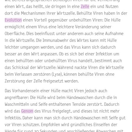
einen Wirt, das heißt, sie dringen in eine
Zelle
ein und Nutzen
dort die Mechanismen ihrer Wirtszelle. Behüllte Viren haben in der
Evolution
einen Vorteil gegenüber unbehüllten Viren: Die Hülle
ermöglicht einem Virus eine leichtere Veränderung seiner
Oberfläche. Dies beeinflusst unter anderem auch seine Aufnahme
in die Wirtszelle. Die Immunabwehr des Wirtes kann mit Hülle
leichter umgangen werden, und das Virus kann sich dadurch
besser an den Wirt anpassen. Ob es sich bei einer Infektion um
einen behüllten oder unbehüllten Virus handelt, bestimmt auch
das Schicksal der Wirtszelle: Während nackte Viren die Wirtszelle
beim Verlassen zerstören (Lyse), können behüllte Viren ohne
Zerstörung der Zelle freigesetzt werden.
Das Vorhandensein einer Hülle macht Viren jedoch auch
angreifbarer: Die Hülle wird beim Händewaschen durch die in
Waschmitteln und Seife enthaltenen Tenside zerstört. Dadurch
wird das
Genom
des Virus freigelegt, und dieses ist nicht mehr
infektiös. Daher kann man sich durch Händewaschen mit Seife gut
vor Viren schützen. Empfohlen wird gründliches Einseifen der
Hände für rund 30 Sekunden und anschließendes Abwaschen mit