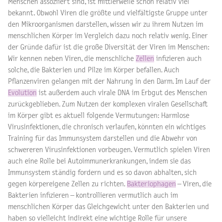
Menschen assoziiert sind, ist mittlerweile schon relativ viel
bekannt. Obwohl Viren die größte und vielfältigste Gruppe unter
den Mikroorganismen darstellen, wissen wir zu ihrem Nutzen im
menschlichen Körper im Vergleich dazu noch relativ wenig. Einer
der Gründe dafür ist die große Diversität der Viren im Menschen:
Wir kennen neben Viren, die menschliche
Zellen
infizieren auch
solche, die Bakterien und Pilze im Körper befallen. Auch
Pflanzenviren gelangen mit der Nahrung in den Darm. Im Lauf der
Evolution
ist außerdem auch virale DNA im Erbgut des Menschen
zurückgeblieben. Zum Nutzen der komplexen viralen Gesellschaft
im Körper gibt es aktuell folgende Vermutungen: Harmlose
Virusinfektionen, die chronisch verlaufen, könnten ein wichtiges
Training für das Immunsystem darstellen und die Abwehr von
schwereren Virusinfektionen vorbeugen. Vermutlich spielen Viren
auch eine Rolle bei Autoimmunerkrankungen, indem sie das
Immunsystem ständig fordern und es so davon abhalten, sich
gegen körpereigene Zellen zu richten.
Bakteriophagen
– Viren, die
Bakterien infizieren – kontrollieren vermutlich auch im
menschlichen Körper das Gleichgewicht unter den Bakterien und
haben so vielleicht indirekt eine wichtige Rolle für unsere