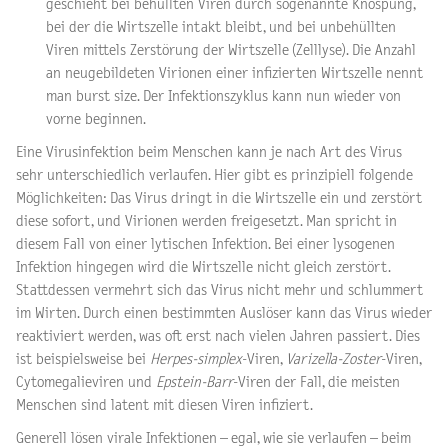
geschieht bei behüllten Viren durch sogenannte Knospung,
bei der die Wirtszelle intakt bleibt, und bei unbehüllten
Viren mittels Zerstörung der Wirtszelle (Zelllyse). Die Anzahl
an neugebildeten Virionen einer infizierten Wirtszelle nennt
man burst size. Der Infektionszyklus kann nun wieder von
vorne beginnen.
Eine Virusinfektion beim Menschen kann je nach Art des Virus
sehr unterschiedlich verlaufen. Hier gibt es prinzipiell folgende
Möglichkeiten: Das Virus dringt in die Wirtszelle ein und zerstört
diese sofort, und Virionen werden freigesetzt. Man spricht in
diesem Fall von einer lytischen Infektion. Bei einer lysogenen
Infektion hingegen wird die Wirtszelle nicht gleich zerstört.
Stattdessen vermehrt sich das Virus nicht mehr und schlummert
im Wirten. Durch einen bestimmten Auslöser kann das Virus wieder
reaktiviert werden, was oft erst nach vielen Jahren passiert. Dies
ist beispielsweise bei
Herpes-simplex
-Viren,
Varizella-Zoster
-Viren,
Cytomegalieviren und
Epstein-Barr
-Viren der Fall, die meisten
Menschen sind latent mit diesen Viren infiziert.
Generell lösen virale Infektionen – egal, wie sie verlaufen – beim