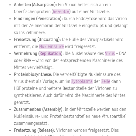
Anheften (Adsorption)
: Ein Virion heftet sich an ein
Oberflächenprotein (
Rezeptor
) auf einer Wirtszelle.
Eindringen (Penetration)
: Durch Endozytose wird das Virion
mit der Zellmembran der Wirtszelle eingestülpt und gelangt
so ins Zellinnere.
Freisetzung (Uncoating)
: Die Hülle des Viruspartikels wird
entfernt, die
Nukleinsäure
wird freigesetzt.
Vermehrung (
Replikation
)
: Die Nukleinsäure des
Virus
– DNA
oder RNA – wird von der entsprechenden Maschinerie des
Wirtes vervielfältigt.
Proteinbiosynthese
: Die vervielfältigte Nukleinsäure des
Virus dient als Vorlage, um im
Zytoplasma
der
Zelle
dann
Hüllproteine und weitere Bestandteile der Virionen zu
synthetisieren. Auch dafür wird die Maschinerie des Wirtes
genutzt.
Zusammenbau (Assembly)
: In der Wirtszelle werden aus den
Nukleinsäure- und Proteinbestandteilen neue Viruspartikel
zusammengesetzt.
Freisetzung (Release)
: Virionen werden freigesetzt. Dies