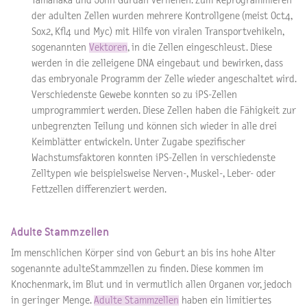
Yamanaka und John Gurdan verliehen. Zum Reprogrammieren
der adulten Zellen wurden mehrere Kontrollgene (meist Oct4,
Sox2, Kfl4 und Myc) mit Hilfe von viralen Transportvehikeln,
sogenannten
Vektoren
, in die Zellen eingeschleust. Diese
werden in die zelleigene DNA eingebaut und bewirken, dass
das embryonale Programm der Zelle wieder angeschaltet wird.
Verschiedenste Gewebe konnten so zu iPS-Zellen
umprogrammiert werden. Diese Zellen haben die Fähigkeit zur
unbegrenzten Teilung und können sich wieder in alle drei
Keimblätter entwickeln. Unter Zugabe spezifischer
Wachstumsfaktoren konnten iPS-Zellen in verschiedenste
Zelltypen wie beispielsweise Nerven-, Muskel-, Leber- oder
Fettzellen differenziert werden.
Adulte Stammzellen
Im menschlichen Körper sind von Geburt an bis ins hohe Alter
sogenannte adulteStammzellen zu finden. Diese kommen im
Knochenmark, im Blut und in vermutlich allen Organen vor, jedoch
in geringer Menge.
Adulte Stammzellen
haben ein limitiertes