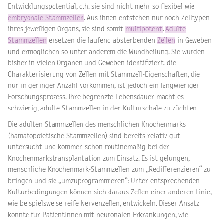
Entwicklungspotential, d.h. sie sind nicht mehr so flexibel wie
embryonale Stammzellen
. Aus ihnen entstehen nur noch Zelltypen
ihres jeweiligen Organs, sie sind somit
multipotent
.
Adulte
Stammzellen
ersetzen die laufend absterbenden
Zellen
in Geweben
und ermöglichen so unter anderem die Wundheilung. Sie wurden
bisher in vielen Organen und Geweben identifiziert, die
Charakterisierung von Zellen mit Stammzell-Eigenschaften, die
nur in geringer Anzahl vorkommen, ist jedoch ein langwieriger
Forschungsprozess. Ihre begrenzte Lebensdauer macht es
schwierig, adulte Stammzellen in der Kulturschale zu züchten.
Die adulten Stammzellen des menschlichen Knochenmarks
(hämatopoietische Stammzellen) sind bereits relativ gut
untersucht und kommen schon routinemäßig bei der
Knochenmarkstransplantation zum Einsatz. Es ist gelungen,
menschliche Knochenmark-Stammzellen zum „Redifferenzieren“ zu
bringen und sie „umzuprogrammieren“: Unter entsprechenden
Kulturbedingungen können sich daraus Zellen einer anderen Linie,
wie beispielsweise reife Nervenzellen, entwickeln. Dieser Ansatz
könnte für PatientInnen mit neuronalen Erkrankungen, wie