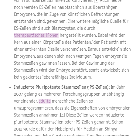
von Fruchtbarkeitskliniken zu kultivieren. [3] Auch heute
noch werden ES-Zellen hauptsächlich aus überzähligen
Embryonen, die im Zuge von künstlichen Befruchtungen
entstanden sind, gewonnen. Eine weitere mögliche Quelle für
ES-Zellen sind auch Blastozysten, die durch
therapeutisches Klonen
hergestellt wurden. Dabei wird der
Kern aus einer Körperzelle des Patienten/ der Patientin mit
einer entkernten Eizelle verschmolzen. Daraus entwickeln sich
Embryonen, aus denen sich nach wenigen Tagen embryonale
Stammzellen gewinnen lassen. Bei der Gewinnung der
Stammzellen wird der Embryo zerstört, somit entwickelt sich
kein geklontes lebensfähiges Individuum.
Induzierte Pluripotente Stammzellen (iPS-Zellen):
Im Jahr
2007 gelang es mehreren Forschungsgruppen unabhängig
voneinander,
adulte
menschliche Zellen so
umzuprogrammieren, dass sie Eigenschaften von embryonalen
Stammzellen annahmen. [4] Diese Zellen werden induzierte
pluripotente Stammzellen oder iPS-Zellen genannt. Schon
2012 wurde dafür der Nobelpreis für Medizin an Shinya