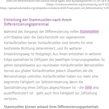
Stem cell differentiation into various tissue types, Bild: by Haileyfournier [CC BY-SA 4.0
(https://creativecommons.org/licenses/by-sa/4.0)]
https://upload.wikimedia.org/wikipedia/commons/d/d3/Final_stem_cell_differentiation_%
Einteilung der Stammzellen nach ihrem
Differenzierungspotential
Während des Vorgangs der Differenzierung reifen
Stammzellen
schrittweise über die Zwischenstufe von sogenannten
Vorläuferzellen heran. Vorläuferzellen sind bereits für eine
bestimmte Richtung determiniert, und ihr weiterer
Entwicklungsweg ist festgelegt. Aus ihnen entstehen in weiterer
Folge spezialisierte Zelltypen des jeweiligen Ursprungsgewebes. So
gehen beispielsweise aus neuronalen Vorläuferzellen Nervenzellen
hervor, aus glialen Vorläuferzellen jedoch Gliazellen, die die
Nervenstränge umhüllen. Vorläuferzellen haben nur mehr eine
begrenzte Fähigkeit zur Selbsterneuerung. Wenn die
Spezialisierung eines Zelltyps abgeschlossen ist – die
Zelle
also
ausdifferenziert ist - geht auch ihre Fähigkeit zur Zellteilung
verloren.
Stammzellen können anhand ihres Differenzierungspotentials