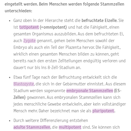
eingeteilt werden. Beim Menschen werden folgende Stammzellen
unterschieden:
Ganz oben in der Hierarche steht die
befruchtete Eizelle
. Sie
ist
totipotent
(=omnipotent)
und hat die Fähigkeit, einen
gesamten Organismus auszubilden. Aus dem befruchteten Ei,
auch
Zygote
genannt, gehen beim Menschen sowohl der
Embryo als auch ein Teil der Plazenta hervor. Die Fähigkeit,
wirklich einen gesamten Menschen bilden zu können, geht
bereits nach den ersten Zellteilungen endgültig verloren und
dauert nur bis ins 8-Zell-Stadium an.
Etwa fünf Tage nach der Befruchtung entwickelt sich die
Blastozyste
, die sich in der Gebärmutter einnistet. Aus diesem
Stadium werden sogenannte
embryonale Stammzellen
(ES-
Zellen)
gewonnen. Aus embryonalen Stammzellen kann sich
jedes menschliche Gewebe entwickeln, aber kein vollständiger
Mensch mehr. Daher bezeichnet man sie als
pluripotent
.
Durch weitere Differenzierung entstehen
adulte Stammzellen
, die
multipotent
sind. Sie können sich