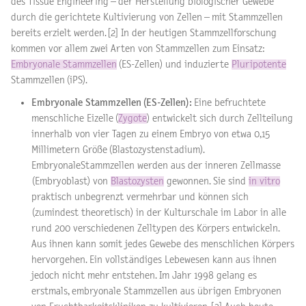
des Tissue Engineering – der Herstellung biologischer Gewebe
durch die gerichtete Kultivierung von Zellen – mit Stammzellen
bereits erzielt werden. [2] In der heutigen Stammzellforschung
kommen vor allem zwei Arten von Stammzellen zum Einsatz:
Embryonale Stammzellen
(ES-Zellen) und induzierte
Pluripotente
Stammzellen (iPS).
Embryonale Stammzellen (ES-Zellen):
Eine befruchtete
menschliche Eizelle (
Zygote
) entwickelt sich durch Zellteilung
innerhalb von vier Tagen zu einem Embryo von etwa 0,15
Millimetern Größe (Blastozystenstadium).
EmbryonaleStammzellen werden aus der inneren Zellmasse
(Embryoblast) von
Blastozysten
gewonnen. Sie sind
in vitro
praktisch unbegrenzt vermehrbar und können sich
(zumindest theoretisch) in der Kulturschale im Labor in alle
rund 200 verschiedenen Zelltypen des Körpers entwickeln.
Aus ihnen kann somit jedes Gewebe des menschlichen Körpers
hervorgehen. Ein vollständiges Lebewesen kann aus ihnen
jedoch nicht mehr entstehen. Im Jahr 1998 gelang es
erstmals, embryonale Stammzellen aus übrigen Embryonen