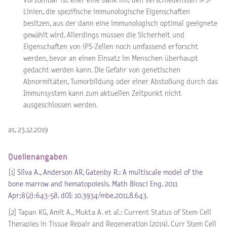
Vorstellbar ist eher eine Bank mit den verschiedensten iPS-
Linien, die spezifische immunologische Eigenschaften
besitzen, aus der dann eine immunologisch optimal geeignete
gewählt wird. Allerdings müssen die Sicherheit und
Eigenschaften von iPS-Zellen noch umfassend erforscht
werden, bevor an einen Einsatz im Menschen überhaupt
gedacht werden kann. Die Gefahr von genetischen
Abnormitäten, Tumorbildung oder einer Abstoßung durch das
Immunsystem kann zum aktuellen Zeitpunkt nicht
ausgeschlossen werden.
as, 23.12.2019
Quellenangaben
[1]
Silva A., Anderson AR, Gatenby R.: A multiscale model of the
bone marrow and hematopoiesis. Math Biosci Eng. 2011
Apr;8(2):643-58. dOI: 10.3934/mbe.2011.8.643.
[2] Tapan KG, Amit A., Mukta A. et al.: Current Status of Stem Cell
Therapies in Tissue Repair and Regeneration (2019). Curr Stem Cell