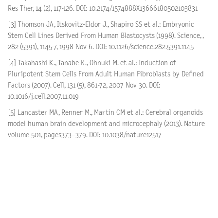
Res Ther, 14 (2), 117-126. DOI: 10.2174/1574888X13666180502103831
[3] Thomson JA, Itskovitz-Eldor J., Shapiro SS et al.: Embryonic
Stem Cell Lines Derived From Human Blastocysts (1998). Science, ,
282 (5391), 1145-7, 1998 Nov 6. DOI: 10.1126/science.282.5391.1145
[4] Takahashi K., Tanabe K., Ohnuki M. et al.: Induction of
Pluripotent Stem Cells From Adult Human Fibroblasts by Defined
Factors (2007). Cell, 131 (5), 861-72, 2007 Nov 30. DOI:
10.1016/j.cell.2007.11.019
[5] Lancaster MA, Renner M., Martin CM et al.: Cerebral organoids
model human brain development and microcephaly (2013). Nature
volume 501, pages373–379. DOI: 10.1038/nature12517