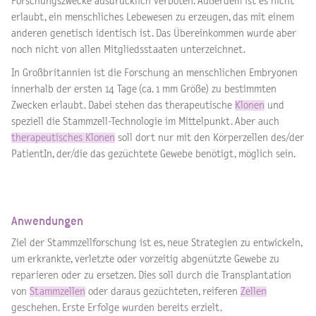
Forschungszwecke ausdrücklich verboten. Außerdem ist es nicht
erlaubt, ein menschliches Lebewesen zu erzeugen, das mit einem
anderen genetisch identisch ist. Das Übereinkommen wurde aber
noch nicht von allen Mitgliedsstaaten unterzeichnet.
In Großbritannien ist die Forschung an menschlichen Embryonen
innerhalb der ersten 14 Tage (ca. 1 mm Größe) zu bestimmten
Zwecken erlaubt. Dabei stehen das therapeutische
Klonen
und
speziell die Stammzell-Technologie im Mittelpunkt. Aber auch
therapeutisches Klonen
soll dort nur mit den Körperzellen des/der
PatientIn, der/die das gezüchtete Gewebe benötigt, möglich sein.
Anwendungen
Ziel der Stammzellforschung ist es, neue Strategien zu entwickeln,
um erkrankte, verletzte oder vorzeitig abgenützte Gewebe zu
reparieren oder zu ersetzen. Dies soll durch die Transplantation
von
Stammzellen
oder daraus gezüchteten, reiferen
Zellen
geschehen. Erste Erfolge wurden bereits erzielt.