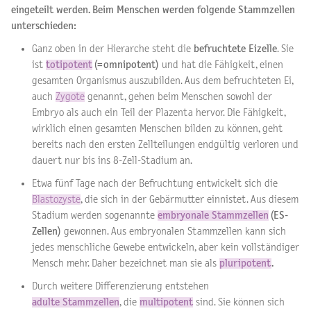
eingeteilt werden. Beim Menschen werden folgende Stammzellen
unterschieden:
Ganz oben in der Hierarche steht die
befruchtete Eizelle
. Sie
ist
totipotent
(=omnipotent)
und hat die Fähigkeit, einen
gesamten Organismus auszubilden. Aus dem befruchteten Ei,
auch
Zygote
genannt, gehen beim Menschen sowohl der
Embryo als auch ein Teil der Plazenta hervor. Die Fähigkeit,
wirklich einen gesamten Menschen bilden zu können, geht
bereits nach den ersten Zellteilungen endgültig verloren und
dauert nur bis ins 8-Zell-Stadium an.
Etwa fünf Tage nach der Befruchtung entwickelt sich die
Blastozyste
, die sich in der Gebärmutter einnistet. Aus diesem
Stadium werden sogenannte
embryonale Stammzellen
(ES-
Zellen)
gewonnen. Aus embryonalen Stammzellen kann sich
jedes menschliche Gewebe entwickeln, aber kein vollständiger
Mensch mehr. Daher bezeichnet man sie als
pluripotent
.
Durch weitere Differenzierung entstehen
adulte Stammzellen
, die
multipotent
sind. Sie können sich