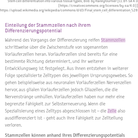
Stem cell differentiation into various tissue types, Bild: by Haileyfournier [CC BY-SA 4.0
(https://creativecommons.org/licenses/by-sa/4.0)]
https://upload.wikimedia.org/wikipedia/commons/d/d3/Final_stem_cell_differentiation_%
Einteilung der Stammzellen nach ihrem
Differenzierungspotential
Während des Vorgangs der Differenzierung reifen
Stammzellen
schrittweise über die Zwischenstufe von sogenannten
Vorläuferzellen heran. Vorläuferzellen sind bereits für eine
bestimmte Richtung determiniert, und ihr weiterer
Entwicklungsweg ist festgelegt. Aus ihnen entstehen in weiterer
Folge spezialisierte Zelltypen des jeweiligen Ursprungsgewebes. So
gehen beispielsweise aus neuronalen Vorläuferzellen Nervenzellen
hervor, aus glialen Vorläuferzellen jedoch Gliazellen, die die
Nervenstränge umhüllen. Vorläuferzellen haben nur mehr eine
begrenzte Fähigkeit zur Selbsterneuerung. Wenn die
Spezialisierung eines Zelltyps abgeschlossen ist – die
Zelle
also
ausdifferenziert ist - geht auch ihre Fähigkeit zur Zellteilung
verloren.
Stammzellen können anhand ihres Differenzierungspotentials