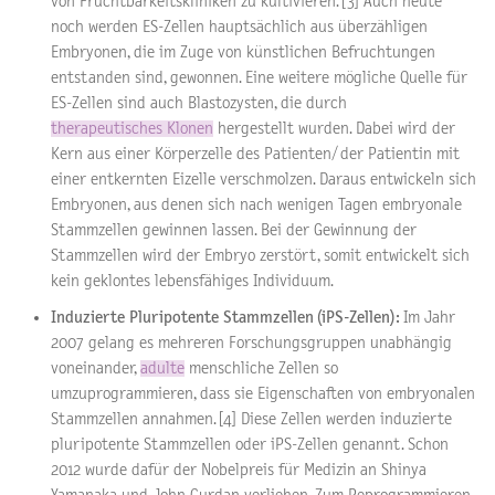
von Fruchtbarkeitskliniken zu kultivieren. [3] Auch heute
noch werden ES-Zellen hauptsächlich aus überzähligen
Embryonen, die im Zuge von künstlichen Befruchtungen
entstanden sind, gewonnen. Eine weitere mögliche Quelle für
ES-Zellen sind auch Blastozysten, die durch
therapeutisches Klonen
hergestellt wurden. Dabei wird der
Kern aus einer Körperzelle des Patienten/ der Patientin mit
einer entkernten Eizelle verschmolzen. Daraus entwickeln sich
Embryonen, aus denen sich nach wenigen Tagen embryonale
Stammzellen gewinnen lassen. Bei der Gewinnung der
Stammzellen wird der Embryo zerstört, somit entwickelt sich
kein geklontes lebensfähiges Individuum.
Induzierte Pluripotente Stammzellen (iPS-Zellen):
Im Jahr
2007 gelang es mehreren Forschungsgruppen unabhängig
voneinander,
adulte
menschliche Zellen so
umzuprogrammieren, dass sie Eigenschaften von embryonalen
Stammzellen annahmen. [4] Diese Zellen werden induzierte
pluripotente Stammzellen oder iPS-Zellen genannt. Schon
2012 wurde dafür der Nobelpreis für Medizin an Shinya