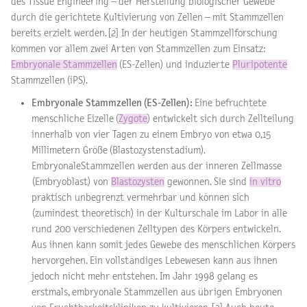
des Tissue Engineering – der Herstellung biologischer Gewebe
durch die gerichtete Kultivierung von Zellen – mit Stammzellen
bereits erzielt werden. [2] In der heutigen Stammzellforschung
kommen vor allem zwei Arten von Stammzellen zum Einsatz:
Embryonale Stammzellen
(ES-Zellen) und induzierte
Pluripotente
Stammzellen (iPS).
Embryonale Stammzellen (ES-Zellen):
Eine befruchtete
menschliche Eizelle (
Zygote
) entwickelt sich durch Zellteilung
innerhalb von vier Tagen zu einem Embryo von etwa 0,15
Millimetern Größe (Blastozystenstadium).
EmbryonaleStammzellen werden aus der inneren Zellmasse
(Embryoblast) von
Blastozysten
gewonnen. Sie sind
in vitro
praktisch unbegrenzt vermehrbar und können sich
(zumindest theoretisch) in der Kulturschale im Labor in alle
rund 200 verschiedenen Zelltypen des Körpers entwickeln.
Aus ihnen kann somit jedes Gewebe des menschlichen Körpers
hervorgehen. Ein vollständiges Lebewesen kann aus ihnen
jedoch nicht mehr entstehen. Im Jahr 1998 gelang es
erstmals, embryonale Stammzellen aus übrigen Embryonen