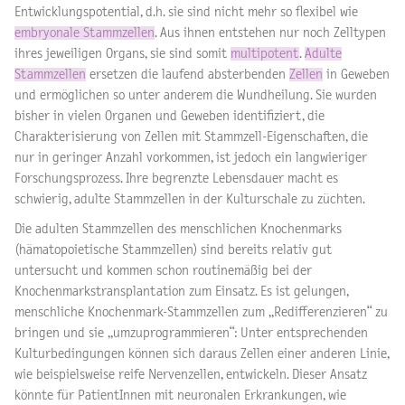
Entwicklungspotential, d.h. sie sind nicht mehr so flexibel wie
embryonale Stammzellen
. Aus ihnen entstehen nur noch Zelltypen
ihres jeweiligen Organs, sie sind somit
multipotent
.
Adulte
Stammzellen
ersetzen die laufend absterbenden
Zellen
in Geweben
und ermöglichen so unter anderem die Wundheilung. Sie wurden
bisher in vielen Organen und Geweben identifiziert, die
Charakterisierung von Zellen mit Stammzell-Eigenschaften, die
nur in geringer Anzahl vorkommen, ist jedoch ein langwieriger
Forschungsprozess. Ihre begrenzte Lebensdauer macht es
schwierig, adulte Stammzellen in der Kulturschale zu züchten.
Die adulten Stammzellen des menschlichen Knochenmarks
(hämatopoietische Stammzellen) sind bereits relativ gut
untersucht und kommen schon routinemäßig bei der
Knochenmarkstransplantation zum Einsatz. Es ist gelungen,
menschliche Knochenmark-Stammzellen zum „Redifferenzieren“ zu
bringen und sie „umzuprogrammieren“: Unter entsprechenden
Kulturbedingungen können sich daraus Zellen einer anderen Linie,
wie beispielsweise reife Nervenzellen, entwickeln. Dieser Ansatz
könnte für PatientInnen mit neuronalen Erkrankungen, wie