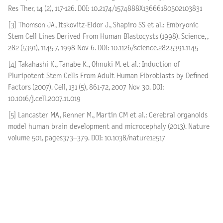
Res Ther, 14 (2), 117-126. DOI: 10.2174/1574888X13666180502103831
[3] Thomson JA, Itskovitz-Eldor J., Shapiro SS et al.: Embryonic
Stem Cell Lines Derived From Human Blastocysts (1998). Science, ,
282 (5391), 1145-7, 1998 Nov 6. DOI: 10.1126/science.282.5391.1145
[4] Takahashi K., Tanabe K., Ohnuki M. et al.: Induction of
Pluripotent Stem Cells From Adult Human Fibroblasts by Defined
Factors (2007). Cell, 131 (5), 861-72, 2007 Nov 30. DOI:
10.1016/j.cell.2007.11.019
[5] Lancaster MA, Renner M., Martin CM et al.: Cerebral organoids
model human brain development and microcephaly (2013). Nature
volume 501, pages373–379. DOI: 10.1038/nature12517