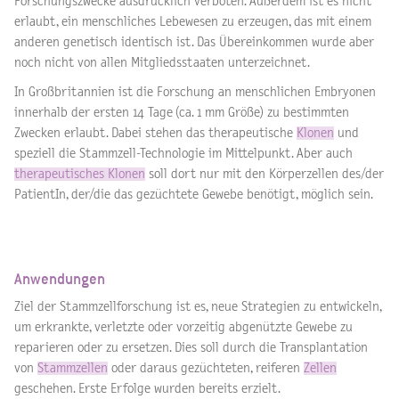
Forschungszwecke ausdrücklich verboten. Außerdem ist es nicht
erlaubt, ein menschliches Lebewesen zu erzeugen, das mit einem
anderen genetisch identisch ist. Das Übereinkommen wurde aber
noch nicht von allen Mitgliedsstaaten unterzeichnet.
In Großbritannien ist die Forschung an menschlichen Embryonen
innerhalb der ersten 14 Tage (ca. 1 mm Größe) zu bestimmten
Zwecken erlaubt. Dabei stehen das therapeutische
Klonen
und
speziell die Stammzell-Technologie im Mittelpunkt. Aber auch
therapeutisches Klonen
soll dort nur mit den Körperzellen des/der
PatientIn, der/die das gezüchtete Gewebe benötigt, möglich sein.
Anwendungen
Ziel der Stammzellforschung ist es, neue Strategien zu entwickeln,
um erkrankte, verletzte oder vorzeitig abgenützte Gewebe zu
reparieren oder zu ersetzen. Dies soll durch die Transplantation
von
Stammzellen
oder daraus gezüchteten, reiferen
Zellen
geschehen. Erste Erfolge wurden bereits erzielt.