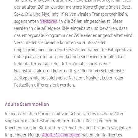
Yamanaka und John Gurdan verliehen. Zum Reprogrammieren
der adulten Zellen wurden mehrere Kontrollgene (meist Oct4,
Sox2, Kfl4 und Myc) mit Hilfe von viralen Transportvehikeln,
sogenannten
Vektoren
, in die Zellen eingeschleust. Diese
werden in die zelleigene DNA eingebaut und bewirken, dass
das embryonale Programm der Zelle wieder angeschaltet wird.
Verschiedenste Gewebe konnten so zu iPS-Zellen
umprogrammiert werden. Diese Zellen haben die Fähigkeit zur
unbegrenzten Teilung und können sich wieder in alle drei
Keimblätter entwickeln. Unter Zugabe spezifischer
Wachstumsfaktoren konnten iPS-Zellen in verschiedenste
Zelltypen wie beispielsweise Nerven-, Muskel-, Leber- oder
Fettzellen differenziert werden.
Adulte Stammzellen
Im menschlichen Körper sind von Geburt an bis ins hohe Alter
sogenannte adulteStammzellen zu finden. Diese kommen im
Knochenmark, im Blut und in vermutlich allen Organen vor, jedoch
in geringer Menge.
Adulte Stammzellen
haben ein limitiertes