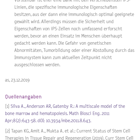
Vorstellbar ist eher eine Bank mit den verschiedensten iPS-
Linien, die spezifische immunologische Eigenschaften
besitzen, aus der dann eine immunologisch optimal geeignete
gewählt wird. Allerdings müssen die Sicherheit und
Eigenschaften von iPS-Zellen noch umfassend erforscht
werden, bevor an einen Einsatz im Menschen überhaupt
gedacht werden kann. Die Gefahr von genetischen
Abnormitäten, Tumorbildung oder einer Abstoßung durch das
Immunsystem kann zum aktuellen Zeitpunkt nicht
ausgeschlossen werden.
as, 23.12.2019
Quellenangaben
[1]
Silva A., Anderson AR, Gatenby R.: A multiscale model of the
bone marrow and hematopoiesis. Math Biosci Eng. 2011
Apr;8(2):643-58. dOI: 10.3934/mbe.2011.8.643.
[2] Tapan KG, Amit A., Mukta A. et al.: Current Status of Stem Cell
Therapies in Tissue Repair and Regeneration (2019). Curr Stem Cell