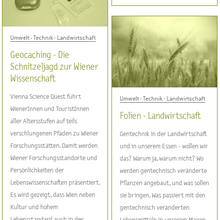
Umwelt - Technik - Landwirtschaft
Geocaching - Die
Schnitzeljagd zur Wiener
Wissenschaft
Vienna Science Quest führt
Umwelt - Technik - Landwirtschaft
WienerInnen und TouristInnen
Folien - Landwirtschaft
aller Altersstufen auf teils
verschlungenen Pfaden zu Wiener
Gentechnik in der Landwirtschaft
Forschungsstätten. Damit werden
und in unserem Essen - wollen wir
Wiener Forschungsstandorte und
das? Warum ja, warum nicht? Wo
Persönlichkeiten der
werden gentechnisch veränderte
Lebenswissenschaften präsentiert.
Pflanzen angebaut, und was sollen
Es wird gezeigt, dass Wien neben
sie bringen. Was passiert mit den
Kultur und hohem
gentechnisch veränderten
Lebensstandard auch in der
Lebensmitteln in unserem Magen