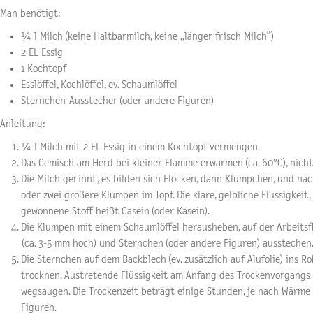
Man benötigt:
¼ l Milch (keine Haltbarmilch, keine „länger frisch Milch“)
2 EL Essig
1 Kochtopf
Esslöffel, Kochlöffel, ev. Schaumlöffel
Sternchen-Ausstecher (oder andere Figuren)
Anleitung:
¼ l Milch mit 2 EL Essig in einem Kochtopf vermengen.
Das Gemisch am Herd bei kleiner Flamme erwärmen (ca. 60°C), nicht
Die Milch gerinnt, es bilden sich Flocken, dann Klümpchen, und n
oder zwei größere Klumpen im Topf. Die klare, gelbliche Flüssigkeit, 
gewonnene Stoff heißt Casein (oder Kasein).
Die Klumpen mit einem Schaumlöffel herausheben, auf der Arbeitsf
(ca. 3-5 mm hoch) und Sternchen (oder andere Figuren) ausstechen
Die Sternchen auf dem Backblech (ev. zusätzlich auf Alufolie) ins 
trocknen. Austretende Flüssigkeit am Anfang des Trockenvorgangs
wegsaugen. Die Trockenzeit beträgt einige Stunden, je nach Wärm
Figuren.