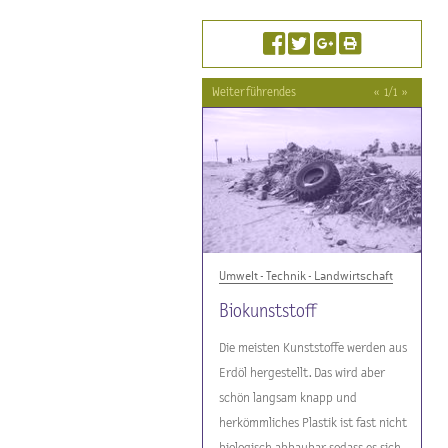
Weiterführendes
«
1
/
1
»
Umwelt - Technik - Landwirtschaft
Biokunststoff
Die meisten Kunststoffe werden aus
Erdöl hergestellt. Das wird aber
schön langsam knapp und
herkömmliches Plastik ist fast nicht
biologisch abbaubar, sodass es sich