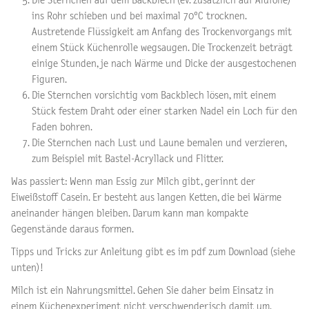
Die Sternchen auf dem Backblech (ev. zusätzlich auf Alufolie)
ins Rohr schieben und bei maximal 70°C trocknen.
Austretende Flüssigkeit am Anfang des Trockenvorgangs mit
einem Stück Küchenrolle wegsaugen. Die Trockenzeit beträgt
einige Stunden, je nach Wärme und Dicke der ausgestochenen
Figuren.
Die Sternchen vorsichtig vom Backblech lösen, mit einem
Stück festem Draht oder einer starken Nadel ein Loch für den
Faden bohren.
Die Sternchen nach Lust und Laune bemalen und verzieren,
zum Beispiel mit Bastel-Acryllack und Flitter.
Was passiert: Wenn man Essig zur Milch gibt, gerinnt der
Eiweißstoff Casein. Er besteht aus langen Ketten, die bei Wärme
aneinander hängen bleiben. Darum kann man kompakte
Gegenstände daraus formen.
Tipps und Tricks zur Anleitung gibt es im pdf zum Download (siehe
unten)!
Milch ist ein Nahrungsmittel. Gehen Sie daher beim Einsatz in
einem Küchenexperiment nicht verschwenderisch damit um.