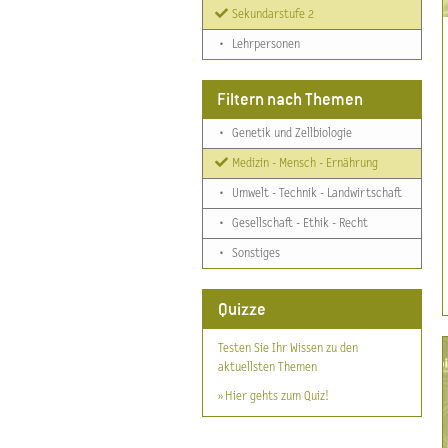
Sekundarstufe 2
•
Lehrpersonen
Filtern nach Themen
•
Genetik und Zellbiologie
Medizin - Mensch - Ernährung
•
Umwelt - Technik - Landwirtschaft
•
Gesellschaft - Ethik - Recht
•
Sonstiges
Quizze
Testen Sie Ihr Wissen zu den
aktuellsten Themen
» Hier gehts zum Quiz!