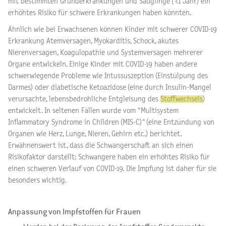
mit bestimmten Grunderkrankungen und Säuglinge ( <1 Jahr) ein
erhöhtes Risiko für schwere Erkrankungen haben könnten.
Ähnlich wie bei Erwachsenen können Kinder mit schwerer COVID-19
Erkrankung Atemversagen, Myokarditis, Schock, akutes
Nierenversagen, Koagulopathie und Systemversagen mehrerer
Organe entwickeln. Einige Kinder mit COVID-19 haben andere
schwerwiegende Probleme wie Intussuszeption (Einstülpung des
Darmes) oder diabetische Ketoazidose (eine durch Insulin-Mangel
verursachte, lebensbedrohliche Entgleisung des
Stoffwechsels
)
entwickelt. In seltenen Fällen wurde vom "Multisystem
Inflammatory Syndrome in Children (MIS-C)" (eine Entzündung von
Organen wie Herz, Lunge, Nieren, Gehirn etc.) berichtet.
Erwähnenswert ist, dass die Schwangerschaft an sich einen
Risikofaktor darstellt: Schwangere haben ein erhöhtes Risiko für
einen schweren Verlauf von COVID-19. Die Impfung ist daher für sie
besonders wichtig.
Anpassung von Impfstoffen für Frauen