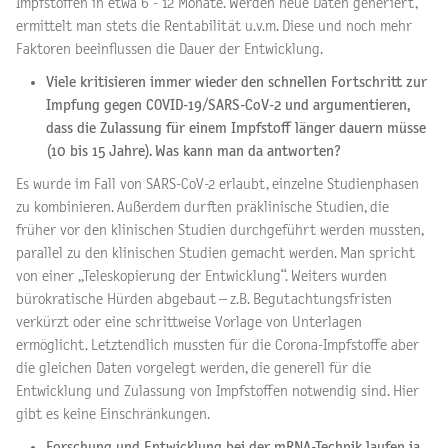
Impfstoffen in etwa 6 - 12 Monate. Werden neue Daten generiert,
ermittelt man stets die Rentabilität u.v.m. Diese und noch mehr
Faktoren beeinflussen die Dauer der Entwicklung.
Viele kritisieren immer wieder den schnellen Fortschritt zur
Impfung gegen COVID-19/SARS-CoV-2 und argumentieren,
dass die Zulassung für einem Impfstoff länger dauern müsse
(10 bis 15 Jahre). Was kann man da antworten?
Es wurde im Fall von SARS-CoV-2 erlaubt, einzelne Studienphasen
zu kombinieren. Außerdem durften präklinische Studien, die
früher vor den klinischen Studien durchgeführt werden mussten,
parallel zu den klinischen Studien gemacht werden. Man spricht
von einer „Teleskopierung der Entwicklung“. Weiters wurden
bürokratische Hürden abgebaut – z.B. Begutachtungsfristen
verkürzt oder eine schrittweise Vorlage von Unterlagen
ermöglicht. Letztendlich mussten für die Corona-Impfstoffe aber
die gleichen Daten vorgelegt werden, die generell für die
Entwicklung und Zulassung von Impfstoffen notwendig sind. Hier
gibt es keine Einschränkungen.
Forschung und Entwicklung bei der mRNA-Technik laufen ja