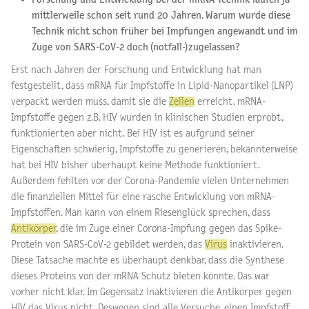
mittlerweile schon seit rund 20 Jahren. Warum wurde diese
Technik nicht schon früher bei Impfungen angewandt und im
Zuge von SARS-CoV-2 doch (notfall-)zugelassen?
Erst nach Jahren der Forschung und Entwicklung hat man
festgestellt, dass mRNA für Impfstoffe in Lipid-Nanopartikel (LNP)
verpackt werden muss, damit sie die
Zellen
erreicht. mRNA-
Impfstoffe gegen z.B. HIV wurden in klinischen Studien erprobt,
funktionierten aber nicht. Bei HIV ist es aufgrund seiner
Eigenschaften schwierig, Impfstoffe zu generieren, bekannterweise
hat bei HIV bisher überhaupt keine Methode funktioniert.
Außerdem fehlten vor der Corona-Pandemie vielen Unternehmen
die finanziellen Mittel für eine rasche Entwicklung von mRNA-
Impfstoffen. Man kann von einem Riesenglück sprechen, dass
Antikörper
, die im Zuge einer Corona-Impfung gegen das Spike-
Protein von SARS-CoV-2 gebildet werden, das
Virus
inaktivieren.
Diese Tatsache machte es überhaupt denkbar, dass die Synthese
dieses Proteins von der mRNA Schutz bieten könnte. Das war
vorher nicht klar. Im Gegensatz inaktivieren die Antikörper gegen
HIV das Virus nicht. Deswegen sind alle Versuche, einen Impfstoff