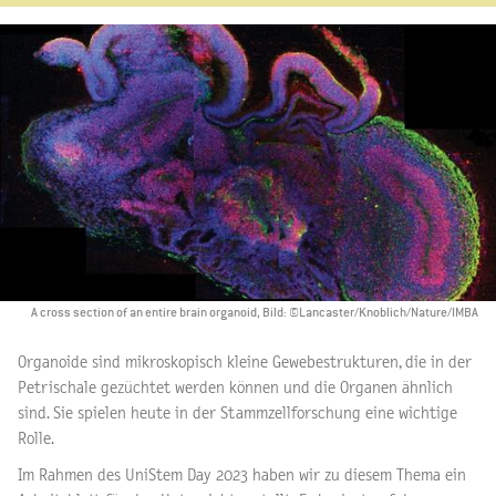
A cross section of an entire brain organoid, Bild: ©Lancaster/Knoblich/Nature/IMBA
Organoide sind mikroskopisch kleine Gewebestrukturen, die in der
Petrischale gezüchtet werden können und die Organen ähnlich
sind. Sie spielen heute in der Stammzellforschung eine wichtige
Rolle.
Im Rahmen des UniStem Day 2023 haben wir zu diesem Thema ein