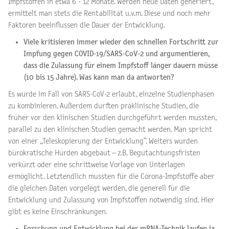
Impfstoffen in etwa 6 - 12 Monate. Werden neue Daten generiert,
ermittelt man stets die Rentabilität u.v.m. Diese und noch mehr
Faktoren beeinflussen die Dauer der Entwicklung.
Viele kritisieren immer wieder den schnellen Fortschritt zur
Impfung gegen COVID-19/SARS-CoV-2 und argumentieren,
dass die Zulassung für einem Impfstoff länger dauern müsse
(10 bis 15 Jahre). Was kann man da antworten?
Es wurde im Fall von SARS-CoV-2 erlaubt, einzelne Studienphasen
zu kombinieren. Außerdem durften präklinische Studien, die
früher vor den klinischen Studien durchgeführt werden mussten,
parallel zu den klinischen Studien gemacht werden. Man spricht
von einer „Teleskopierung der Entwicklung“. Weiters wurden
bürokratische Hürden abgebaut – z.B. Begutachtungsfristen
verkürzt oder eine schrittweise Vorlage von Unterlagen
ermöglicht. Letztendlich mussten für die Corona-Impfstoffe aber
die gleichen Daten vorgelegt werden, die generell für die
Entwicklung und Zulassung von Impfstoffen notwendig sind. Hier
gibt es keine Einschränkungen.
Forschung und Entwicklung bei der mRNA-Technik laufen ja