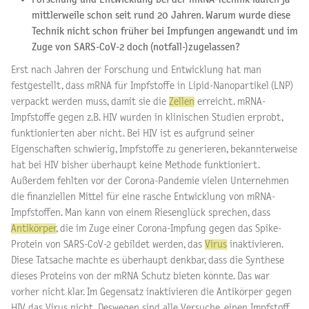
mittlerweile schon seit rund 20 Jahren. Warum wurde diese
Technik nicht schon früher bei Impfungen angewandt und im
Zuge von SARS-CoV-2 doch (notfall-)zugelassen?
Erst nach Jahren der Forschung und Entwicklung hat man
festgestellt, dass mRNA für Impfstoffe in Lipid-Nanopartikel (LNP)
verpackt werden muss, damit sie die
Zellen
erreicht. mRNA-
Impfstoffe gegen z.B. HIV wurden in klinischen Studien erprobt,
funktionierten aber nicht. Bei HIV ist es aufgrund seiner
Eigenschaften schwierig, Impfstoffe zu generieren, bekannterweise
hat bei HIV bisher überhaupt keine Methode funktioniert.
Außerdem fehlten vor der Corona-Pandemie vielen Unternehmen
die finanziellen Mittel für eine rasche Entwicklung von mRNA-
Impfstoffen. Man kann von einem Riesenglück sprechen, dass
Antikörper
, die im Zuge einer Corona-Impfung gegen das Spike-
Protein von SARS-CoV-2 gebildet werden, das
Virus
inaktivieren.
Diese Tatsache machte es überhaupt denkbar, dass die Synthese
dieses Proteins von der mRNA Schutz bieten könnte. Das war
vorher nicht klar. Im Gegensatz inaktivieren die Antikörper gegen
HIV das Virus nicht. Deswegen sind alle Versuche, einen Impfstoff