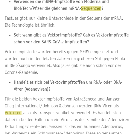
Verwenden die mRNA-Impfstoffe von Moderna und
BioNTech/Pfizer die gleichen mRNA-
Sequenzen
?
Fast, es gibt nur kleine Unterschiede in der Sequenz der mRNA.
Die Technologie ist ähnlich.
Seit wann gibt es Vektorimpfstoffe? Gab es Vektorimpfstoffe
schon vor den SARS-CoV-2 Impfstoffen?
Vektorimpfstoffe wurden bereits gegen MERS eingesetzt und
wurden auch in den letzten Jahren im größeren Stil gegen Ebola
in DRC/Kongo verwendet. Also ja, es gab sie auch schon vor der
Corona-Pandemie.
Handelt es sich bei Vektorimpfstoffen um RNA- oder DNA-
Viren (Adenoviren)?
Für die beiden Vektorimpfstoffe von AstraZeneca und Janssen
Cilag International / Johnson & Johnson werden DNA-Viren als
Vektoren
, also als Transportvehikel, verwendet. Es handelt sich
dabei in beiden Fällen um ein Virus aus der Familie der Adenoviren
(Erkältungsviren)– bei Janssen ist das ein humanes Adenovirus,
bei Vaxzevria ein Schimpansen-Adenovirus. Diese so genannten