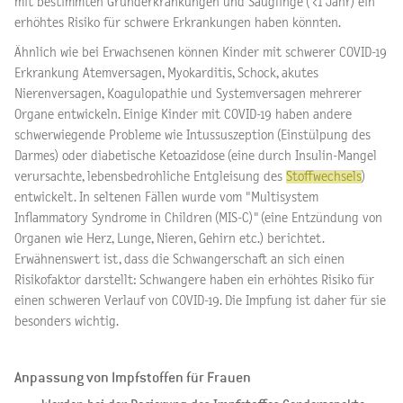
mit bestimmten Grunderkrankungen und Säuglinge ( <1 Jahr) ein
erhöhtes Risiko für schwere Erkrankungen haben könnten.
Ähnlich wie bei Erwachsenen können Kinder mit schwerer COVID-19
Erkrankung Atemversagen, Myokarditis, Schock, akutes
Nierenversagen, Koagulopathie und Systemversagen mehrerer
Organe entwickeln. Einige Kinder mit COVID-19 haben andere
schwerwiegende Probleme wie Intussuszeption (Einstülpung des
Darmes) oder diabetische Ketoazidose (eine durch Insulin-Mangel
verursachte, lebensbedrohliche Entgleisung des
Stoffwechsels
)
entwickelt. In seltenen Fällen wurde vom "Multisystem
Inflammatory Syndrome in Children (MIS-C)" (eine Entzündung von
Organen wie Herz, Lunge, Nieren, Gehirn etc.) berichtet.
Erwähnenswert ist, dass die Schwangerschaft an sich einen
Risikofaktor darstellt: Schwangere haben ein erhöhtes Risiko für
einen schweren Verlauf von COVID-19. Die Impfung ist daher für sie
besonders wichtig.
Anpassung von Impfstoffen für Frauen