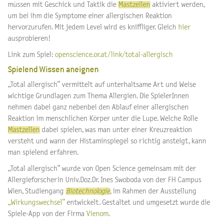
müssen mit Geschick und Taktik die
Mastzellen
aktiviert werden,
um bei ihm die Symptome einer allergischen Reaktion
hervorzurufen. Mit jedem Level wird es kniffliger. Gleich
hier
ausprobieren!
Link zum Spiel:
openscience.or.at/link/total-allergisch
Spielend Wissen aneignen
„Total allergisch“ vermittelt auf unterhaltsame Art und Weise
wichtige Grundlagen zum Thema Allergien. Die SpielerInnen
nehmen dabei ganz nebenbei den Ablauf einer allergischen
Reaktion im menschlichen Körper unter die Lupe. Welche Rolle
Mastzellen
dabei spielen, was man unter einer Kreuzreaktion
versteht und wann der Histaminspiegel so richtig ansteigt, kann
man spielend erfahren.
„Total allergisch“ wurde von Open Science gemeinsam mit der
Allergieforscherin Univ.Doz.Dr. Ines Swoboda von der FH Campus
Wien, Studiengang
Biotechnologie
, im Rahmen der Ausstellung
„Wirkungswechsel“
entwickelt. Gestaltet und umgesetzt wurde die
Spiele-App von der Firma
Vienom
.