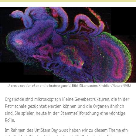
A cross section of an entire brain organoid, Bild: ©Lancaster/Knoblich/Nature/IMBA
Organoide sind mikroskopisch kleine Gewebestrukturen, die in der
Petrischale gezüchtet werden können und die Organen ähnlich
sind. Sie spielen heute in der Stammzellforschung eine wichtige
Rolle.
Im Rahmen des UniStem Day 2023 haben wir zu diesem Thema ein