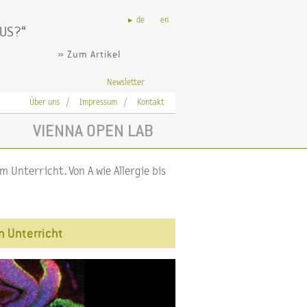
de
en
AUS?
» Zum Artikel
Newsletter
Über uns
Impressum
Kontakt
VIENNA OPEN LAB
 Unterricht. Von A wie Allergie bis
n Unterricht