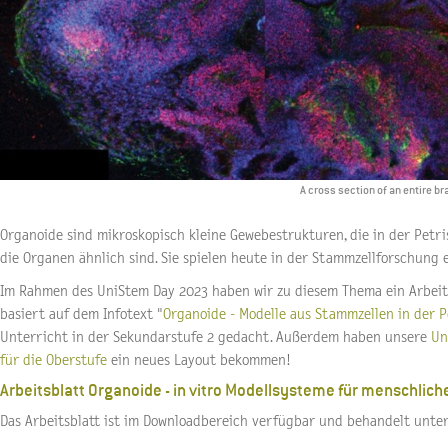
A cross section of an entire b
Organoide sind mikroskopisch kleine Gewebestrukturen, die in der Pet
die Organen ähnlich sind. Sie spielen heute in der Stammzellforschung e
Im Rahmen des UniStem Day 2023 haben wir zu diesem Thema ein Arbeitsb
basiert auf dem Infotext "
Organoide - Modelle aus Stammzellen in der P
Unterricht in der Sekundarstufe 2 gedacht. Außerdem haben unsere
Un
für die Oberstufe
ein neues Layout bekommen!
Arbeitsblatt Organoide - in vitro Modellsysteme für menschlic
Das Arbeitsblatt ist im Downloadbereich verfügbar und behandelt unte