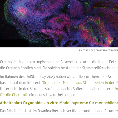
A cross section of an entire b
Organoide sind mikroskopisch kleine Gewebestrukturen, die in der Pet
die Organen ähnlich sind. Sie spielen heute in der Stammzellforschung e
Im Rahmen des UniStem Day 2023 haben wir zu diesem Thema ein Arbeitsb
basiert auf dem Infotext "
Organoide - Modelle aus Stammzellen in der P
Unterricht in der Sekundarstufe 2 gedacht. Außerdem haben unsere
Un
für die Oberstufe
ein neues Layout bekommen!
Arbeitsblatt Organoide - in vitro Modellsysteme für menschlic
Das Arbeitsblatt ist im Downloadbereich verfügbar und behandelt unte