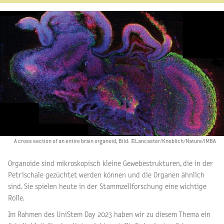
A cross section of an entire brain organoid, Bild: ©Lancaster/Knoblich/Nature/IMBA
Organoide sind mikroskopisch kleine Gewebestrukturen, die in der
Petrischale gezüchtet werden können und die Organen ähnlich
sind. Sie spielen heute in der Stammzellforschung eine wichtige
Rolle.
Im Rahmen des UniStem Day 2023 haben wir zu diesem Thema ein