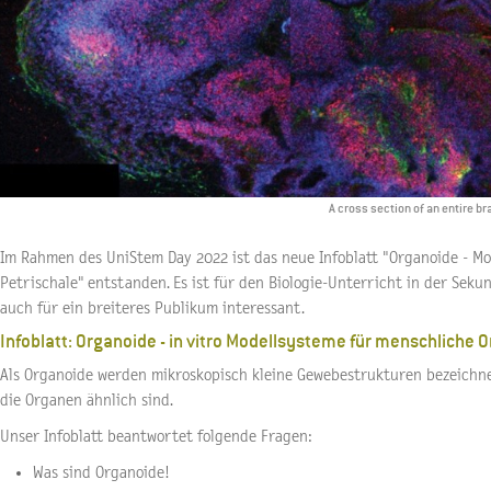
A cross section of an entire b
Im Rahmen des UniStem Day 2022 ist das neue Infoblatt "Organoide - M
Petrischale" entstanden. Es ist für den Biologie-Unterricht in der Sekun
auch für ein breiteres Publikum interessant.
Infoblatt: Organoide - in vitro Modellsysteme für menschliche 
Als Organoide werden mikroskopisch kleine Gewebestrukturen bezeichne
die Organen ähnlich sind.
Unser Infoblatt beantwortet folgende Fragen:
Was sind Organoide!