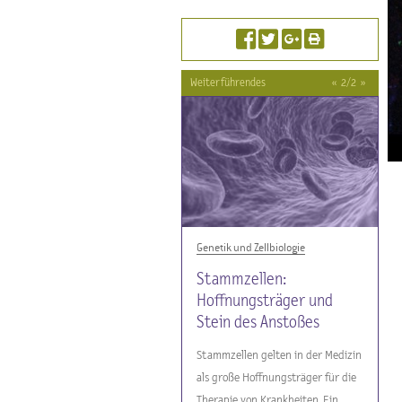
Weiterführendes
«
2
/
2
»
Genetik und Zellbiologie
Genetik und Zellbiologie
Unterrichtsmaterialien
Stammzellen:
Stammzellen und Ethik
Hoffnungsträger und
Stein des Anstoßes
Stammzellen gelten in der Medizin
als große Hoffnungsträger für die
Therapie von Krankheiten. Ein